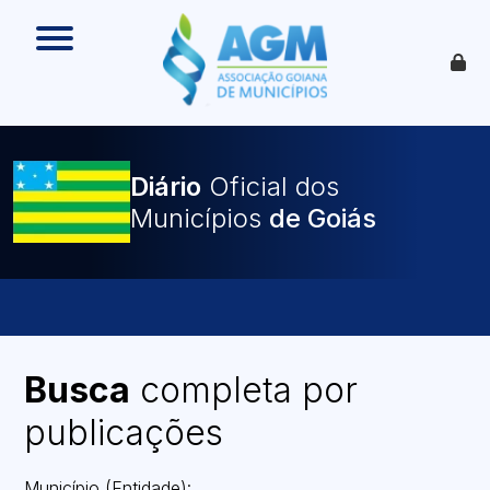
O que é
Como funciona
Benefícios
Legislação
O Que Pode Ser Publicado
Diário
Oficial dos
Faça sua Adesão
Municípios
Busca
completa por
publicações
Município (Entidade):