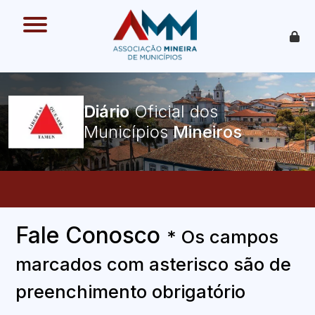
O que é
Como funciona
Benefícios
Legislação
O Que Pode Ser Publicado
Diário
Oficial dos
Faça sua Adesão
Municípios
Fale Conosco
* Os campos
marcados com asterisco são de
preenchimento obrigatório