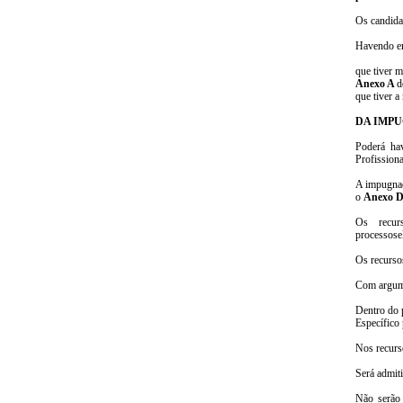
Os candidat
Havendo em
que tiver m
Anexo A
d
que tiver a
DA IMPU
Poderá hav
Profission
A impugnaç
o
Anexo 
Os recur
processose
Os recurso
Com argume
Dentro do 
Específico 
Nos recurso
Será admit
Não serão 