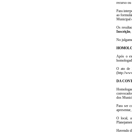
recurso ou
Para interp
ao formulár
Municipal 
Os resulta
Inscrição
,
No julgame
HOMOL
Após o exa
homologado
O ato de H
(http://ww
DA CON
Homologado
convocados
dos Municí
Para ser c
apresentar,
O local, a
Planejamen
Havendo di