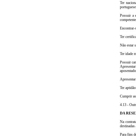
Ter nacion
portugueses
Possuir a 
competente
Encontrar-s
Ter certifi
Não estar 
Ter idade m
Possuir car
Apresentar
aposentado
Apresentar
Ter aptidão
Cumprir as 
4.13 - Outr
DA RESE
Na contrat
destinadas 
Para fins d