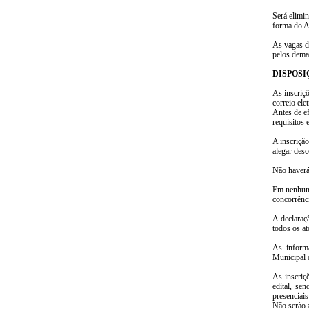
Será elimin
forma do Ar
As vagas de
pelos demai
DISPOSI
As inscriçõ
correio ele
Antes de ef
requisitos 
A inscrição
alegar des
Não haverá,
Em nenhuma 
concorrênci
A declaraç
todos os at
As inform
Municipal d
As inscriç
edital, se
presenciais
Não serão 