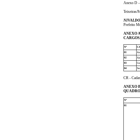
Anexo D – 
Teixeiras/
NIVALDO
Prefeito M
ANEXO 
CARGOS,
Nº
C
01
Ass
02
Aj
03
Ga
04
Se
CR - Cadas
ANEXO 
QUADRO 
Nº
01