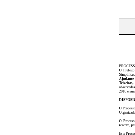
PROCESS
O Prefeito
Simplifica
Ajudante 
Teixeiras,
observadas
2018 e suas
DISPOSI
O Processo 
Organizado
O Processo
reserva, pa
Este Proce