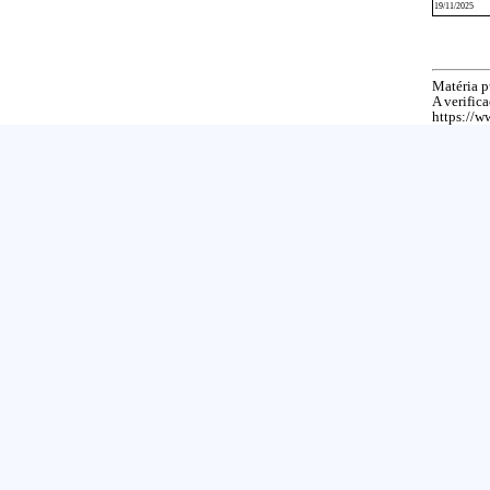
19/11/2025
Matéria p
A verific
https://