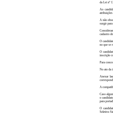
da Lei nº 
Ao candida
atribuições
A não obse
surgir para
Consideran
cadastro de
O candidat
no que se r
O candidat
inscrição c
Para conco
No ato da i
Anexar lau
correspond
A compatibi
Caso algum 
o candidato
para portad
O candidat
Seletivo Si