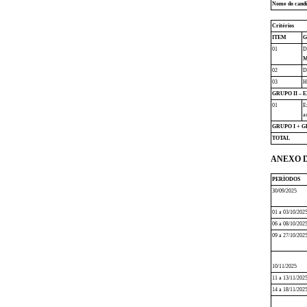
Nome do candi
Critérios
ITEM
G
01
D
M
02
D
03
H
GRUPO II – 
01
E
a
GRUPO I + G
TOTAL
ANEXO D
PERÍODOS
30/09/2025
01 a 03/10/202
06 a 08/10/202
09 a 27/10/202
10/11/2025
11 a 13/11/202
14 a 18/11/202