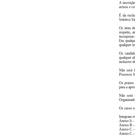
A inscriçã
avisos e c
É da exclu
Seletivo Si
Os itens d
respeito, a
incorporar-
Em qualque
qualquer i
Os candida
qualquer al
inclusive 
Não será f
Processo Se
Os prazos 
para a apre
Não será 
Organizado
Os casos o
Integram es
Anexo A – 
Anexo B – 
Anexo C – 
Anexo C – 