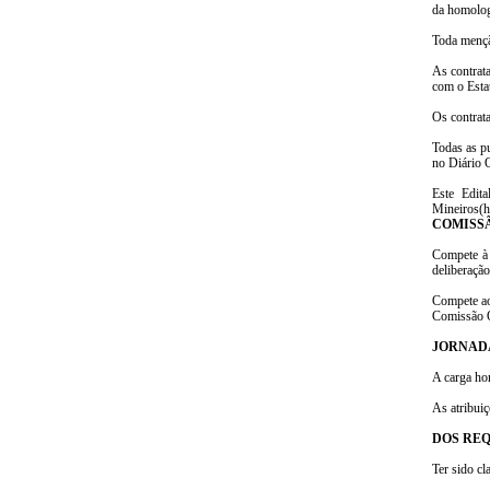
da homolog
Toda menção
As contrat
com o Esta
Os contrata
Todas as pu
no Diário 
Este Edita
Mineiros(h
COMISSÃ
Compete à 
deliberação
Compete ao
Comissão 
JORNADA
A carga ho
As atribuiç
DOS REQ
Ter sido cl