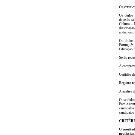
Os certific
Os títulos
deverão se
Cultura – 
dissertaçã
andamento
Os títulos
Português,
Educação S
Serão recus
A comprovaç
Certidão de
Registro na
A análise 
O candidat
Para a con
candidatos
candidatos 
CRITÉRI
O
resultad
profission