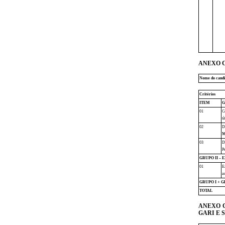
ANEXO C
Nome do candi
Critérios
ITEM
G
01
C
tí
02
D
M
03
D
P
GRUPO II – 
01
E
a
GRUPO I + G
TOTAL
ANEXO C
GARI E