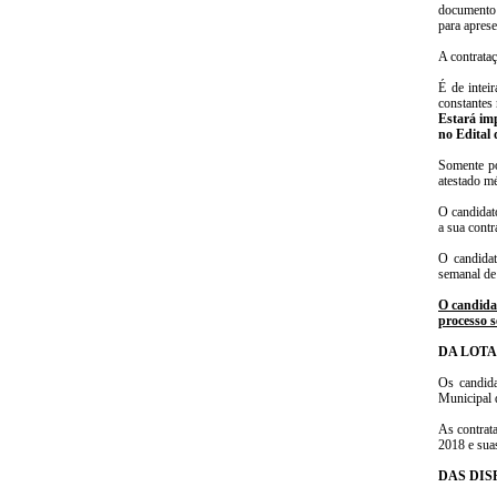
documento 
para apres
A contrataç
É de intei
constantes
Estará im
no Edital
Somente po
atestado m
O candidat
a sua contr
O candidat
semanal de
O candida
processo s
DA LOT
Os candida
Municipal 
As contrat
2018 e suas
DAS DIS