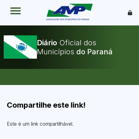
O que é
Como funciona
Benefícios
Legislação
Diário
Oficial dos
O Que Pode Ser Publicado
Municípios
Faça sua Adesão
Compartilhe este link!
Este é um link compartilhável.