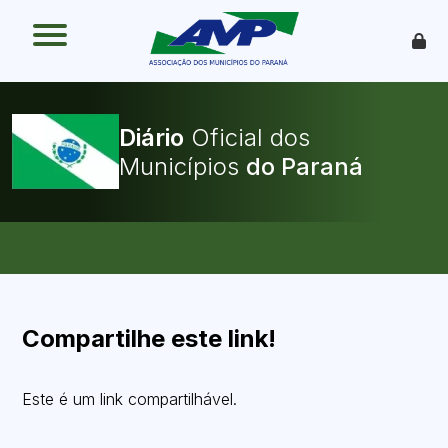
O que é
Como funciona
Benefícios
Legislação
Diário
Oficial dos
O Que Pode Ser Publicado
Municípios
Faça sua Adesão
Compartilhe este link!
Este é um link compartilhável.