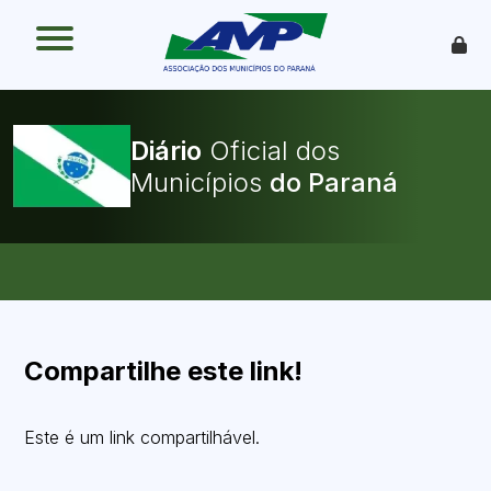
O que é
Como funciona
Benefícios
Legislação
Diário
Oficial dos
O Que Pode Ser Publicado
Municípios
Faça sua Adesão
Compartilhe este link!
Este é um link compartilhável.