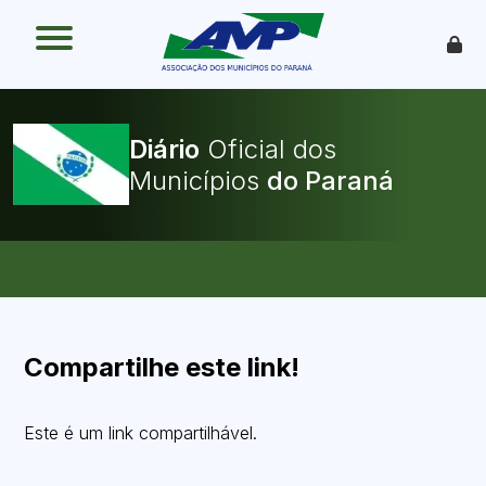
O que é
Como funciona
Benefícios
Legislação
Diário
Oficial dos
O Que Pode Ser Publicado
Municípios
Faça sua Adesão
Compartilhe este link!
Este é um link compartilhável.