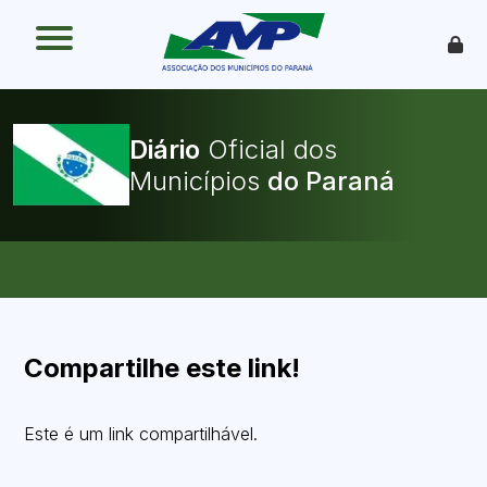
O que é
Como funciona
Benefícios
Legislação
Diário
Oficial dos
O Que Pode Ser Publicado
Municípios
Faça sua Adesão
Compartilhe este link!
Este é um link compartilhável.