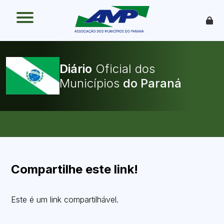
O que é
Como funciona
Benefícios
Legislação
Diário
Oficial dos
O Que Pode Ser Publicado
Municípios
Faça sua Adesão
Compartilhe este link!
Este é um link compartilhável.