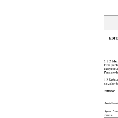
EDIT
1.1 O Muni
torna públ
excepciona
Paraná e de
1.2 Estão 
carga horá
EMPREGO
Agente Comunit
Agente Comun
Francesa)