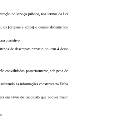
nização do serviço público, nos termos da Lei
tulos (original e cópia) e demais documentos
esso seletivo.
itérios de desempate previsto no item 4 deste
serão convalidados posteriormente, sob pena de
onsiderando as informações constantes na Ficha
verá em favor do candidato que obtiver maior
vo.