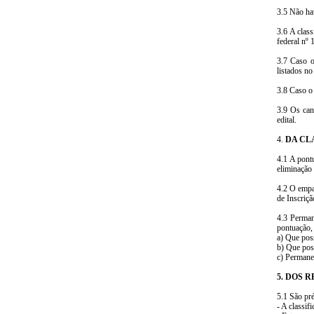
3.5 Não hav
3.6 A clas
federal nº
3.7 Caso o
listados no
3.8 Caso o 
3.9 Os can
edital.
4.
DA CL
4.1 A pont
eliminação 
4.2 O empa
de Inscriçã
4.3 Perman
pontuação,
a) Que poss
b) Que pos
c) Permane
5. DOS 
5.1 São pré
- A classif