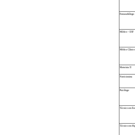
Fonoaudiólogo
Médico – ESF
Médico Clínico
Motorista II
Nutricionista
Psicólogo
Técnico em E
Técnico em Hig