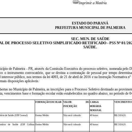
Imprimir a Matéria
ESTADO DO PARANÁ
PREFEITURA MUNICIPAL DE PALMEIRA
SEC. MUN. DE SAÚDE
AL DE PROCESSO SELETIVO SIMPLIFICADO RETIFICADO - PSS Nº 01/20
SAÚDE.
cípio de Palmeira - PR, através da Comissão Executiva do processo seletivo, nomeada pelo 
ico o instrumento convocatório, que se destina a contratação de pessoal por tempo determina
l interesse público, nos termos da lei 4093, de 21 de abril de 2016 e na Instrução Normativa 
mais disposições aplicáveis.
abertas no Município de Palmeira, as inscrições para o Processo Seletivo destinado ao provime
ria, vencimentos base e formação escolar estão estabelecidos no quadro abaixo, no período de 
FORMAÇÃO ESCOLAR
VALOR DE
CARGA
VENCIMENTO 
INSCRIÇÃO
HORÁRIA
SEMANAL
ário de Saúde (ESF Central)
Ensino Médio
Não será cobrado
40 horas
R$ 2.824,01
itário de Saúde (ESF Colônia
Ensino Médio
Não será cobrado
40 horas
R$ 2.824,01