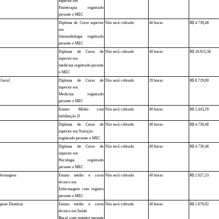
superior em
Fisioterapia registrado
perante o MEC
Diploma de Curso superior
Não será cobrado
40 horas
R$ 4.739,48
em
fonoaudiologia registrado
perante o MEC
Diploma de Curso de
Não será cobrado
40 horas
R$ 18.915,58
superior em
medicina registrado perante
o MEC
 Geral
Diploma de Curso de
Não será cobrado
20 horas
R$ 8.729,90
superior em
Medicina registrado
perante o MEC
Ensino Médio com
Não será cobrado
40 horas
R$ 2.443,29
habilitação D
Diploma de Curso de
Não será cobrado
40 horas
R$ 4.739,48
superior em Nutrição
registrado perante o MEC
Diploma de Curso de
Não será cobrado
40 horas
R$ 4.739,48
superior em
Psicologia registrado
perante o MEC
nfermagem
Ensino médio e curso
Não será cobrado
40 horas
R$ 2.027,33
técnico em
Enfermagem com registro
perante o MEC
iene Dentária
Ensino médio e curso
Não será cobrado
40 horas
R$ 1.679,02
técnico em Saúde
Bucal com registro perante