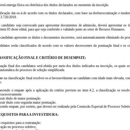
erá entrega física ou eletrônica dos títulos declarados no momento da inscrição.
sificação dar-se-á de acordo com os títulos declarados, com base na desburocratização e moder
 13.726/2018.
 candidato seja convocado para apresentar documentos de admissão, deverá apresentar os tí
 item 05 deste edital, para que seja conferido e validado junto ao setor de Recurso Humanos.
candidato apresente os títulos e documentos incorretos, será automaticamente eliminado do proc
didatos serão classificados de acordo com os valores decrescentes da pontuação final e os cr
ASSIFICAÇÃO FINAL E CRITÉRIO DE DESEMPATE:
uação final dos candidatos será obtida por meio dos títulos indicados na inscrição, os quais 
automática do processo de seleção simplificada.
te na classificação final resolver-se-á favoravelmente ao candidato com idade mais elevada, c
o.
ecendo o empate após a aplicação do critério previsto no item 4.2, a classificação se resol
 sucessivamente:
uir título de maior pontuação.
suir título com segunda maior pontuação.
cendo empate, por sorteio, que deverá ser realizado pela Comissão Especial de Processo Seleti
REQUISITOS PARA A INVESTIDURA:
-requisitos para a contratação:
icação no processo seletivo;