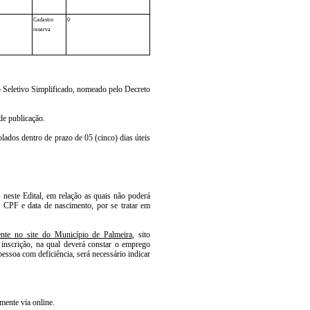
Cadastro
0
reserva
so Seletivo Simplificado, nomeado pelo Decreto
de publicação.
lados dentro de prazo de 05 (cinco) dias úteis
 neste Edital, em relação as quais não poderá
 CPF e data de nascimento, por se tratar em
ente no site do Município de Palmeira
, sito
 inscrição, na qual deverá constar o emprego
essoa com deficiência, será necessário indicar
mente via online.