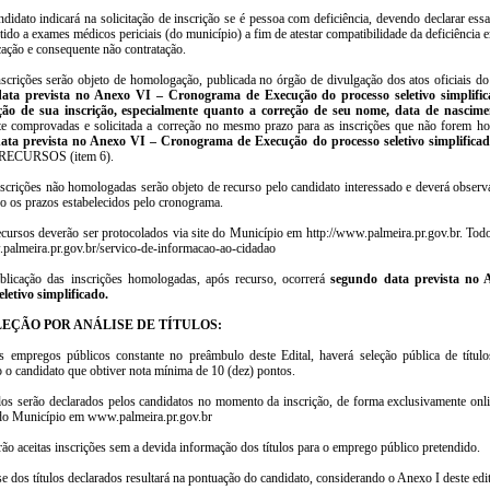
didato indicará na solicitação de inscrição se é pessoa com deficiência, devendo declarar essa
ido a exames médicos periciais (do município) a fim de atestar compatibilidade da deficiência
cação e consequente não contratação.
nscrições serão objeto de homologação, publicada no órgão de divulgação dos atos oficiais d
ata prevista no Anexo VI – Cronograma de Execução do processo seletivo simplifica
ão de sua inscrição, especialmente quanto a correção de seu nome, data de nascim
e comprovadas e solicitada a correção no mesmo prazo para as inscrições que não forem hom
ata prevista no Anexo VI – Cronograma de Execução do processo seletivo simplifica
RECURSOS (item 6).
nscrições não homologadas serão objeto de recurso pelo candidato interessado e deverá ob
do os prazos estabelecidos pelo cronograma.
ecursos deverão ser protocolados via site do Município em http://www.palmeira.pr.gov.br. Todo
.palmeira.pr.gov.br/servico-de-informacao-ao-cidadao
blicação das inscrições homologadas, após recurso, ocorrerá
segundo data prevista no
eletivo simplificado.
LEÇÃO POR ANÁLISE DE TÍTULOS:
s empregos públicos constante no preâmbulo deste Edital, haverá seleção pública de títul
o o candidato que obtiver nota mínima de 10 (dez) pontos.
ulos serão declarados pelos candidatos no momento da inscrição, de forma exclusivamente onli
 do Município em www.palmeira.pr.gov.br
ão aceitas inscrições sem a devida informação dos títulos para o emprego público pretendido.
se dos títulos declarados resultará na pontuação do candidato, considerando o Anexo I deste edit