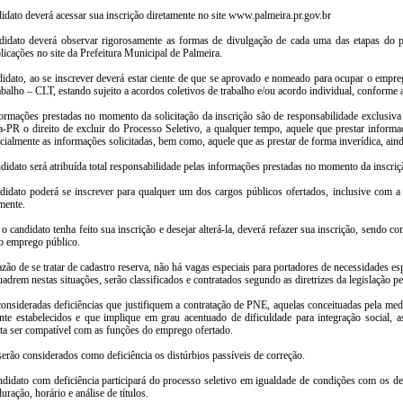
idato deverá acessar sua inscrição diretamente no site www.palmeira.pr.gov.br
didato deverá observar rigorosamente as formas de divulgação de cada uma das etapas do pro
icações no site da Prefeitura Municipal de Palmeira.
didato, ao se inscrever deverá estar ciente de que se aprovado e nomeado para ocupar o empre
balho – CLT, estando sujeito a acordos coletivos de trabalho e/ou acordo individual, conforme a
formações prestadas no momento da solicitação da inscrição são de responsabilidade exclusiva
a-PR o direito de excluir do Processo Seletivo, a qualquer tempo, aquele que prestar informa
rcialmente as informações solicitadas, bem como, aquele que as prestar de forma inverídica, aind
didato será atribuída total responsabilidade pelas informações prestadas no momento da inscriç
didato poderá se inscrever para qualquer um dos cargos públicos ofertados, inclusive com a
mente.
o candidato tenha feito sua inscrição e desejar alterá-la, deverá refazer sua inscrição, sendo co
vo emprego público.
zão de se tratar de cadastro reserva, não há vagas especiais para portadores de necessidades e
adrem nestas situações, serão classificados e contratados segundo as diretrizes da legislação pe
consideradas deficiências que justifiquem a contratação de PNE, aquelas conceituadas pela med
te estabelecidos e que implique em grau acentuado de dificuldade para integração social, as
ta ser compatível com as funções do emprego ofertado.
erão considerados como deficiência os distúrbios passíveis de correção.
ndidato com deficiência participará do processo seletivo em igualdade de condições com os de
duração, horário e análise de títulos.