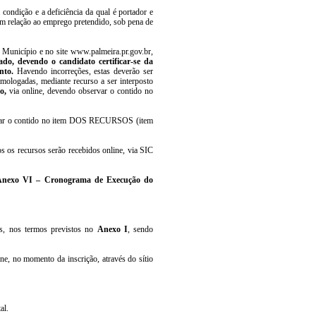
 condição e a deficiência da qual é portador e
 em relação ao emprego pretendido, sob pena de
o Município e no site www.palmeira.pr.gov.br,
do, devendo o candidato certificar-se da
ento.
Havendo incorreções, estas deverão ser
ologadas, mediante recurso a ser interposto
do,
via online, devendo observar o contido no
servar o contido no item DOS RECURSOS (item
s os recursos serão recebidos online, via SIC
 Anexo VI – Cronograma de Execução do
os, nos termos previstos no
Anexo I
, sendo
ne, no momento da inscrição, através do sítio
al.