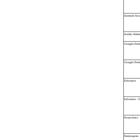
Assistente Soci
Auxiliar Admini
Cirurgião Denti
Cirurgião Denti
Enfermeiro
Enfermeiro – 
Farmacêutico
Fisioterapeuta