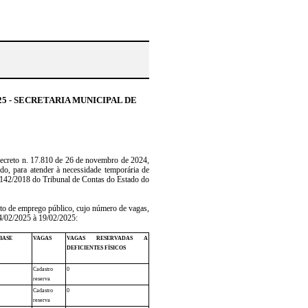
25 - SECRETARIA MUNICIPAL DE
Decreto n. 17.810 de 26 de novembro de 2024,
do, para atender à necessidade temporária de
nº 142/2018 do Tribunal de Contas do Estado do
nto de emprego público, cujo número de vagas,
04/02/2025 à 19/02/2025:
BASE
VAGAS
VAGAS RESERVADAS A
DEFICIENTES FÍSICOS
Cadastro
0
reserva
Cadastro
0
reserva