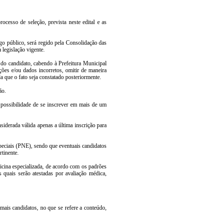
cesso de seleção, prevista neste edital e as
go público, será regido pela Consolidação das
 legislação vigente.
 do candidato, cabendo à Prefeitura Municipal
ções e/ou dados incorretos, omitir de maneira
a que o fato seja constatado posteriormente.
ão.
 possibilidade de se inscrever em mais de um
nsiderada válida apenas a última inscrição para
speciais (PNE), sendo que eventuais candidatos
rtinente.
icina especializada, de acordo com os padrões
 quais serão atestadas por avaliação médica,
mais candidatos, no que se refere a conteúdo,