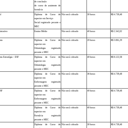
de conclusão
de curso de assistente de
farmácia
al
Diploma de Curso de
Não será cobrado
30 horas
R$ 4.739,48
superior em Serviço
Social registrado perante o
MEC
strativo
Ensino Médio
Não será cobrado
40 horas
R$ 2.342,02
sta
Diploma de Curso de
Não será cobrado
20 horas
R$ 3.061,29
superior em
Odontologia registrado
perante o MEC
sta Estratégia – ESF
Diploma de Curso de
Não será cobrado
40 horas
R$ 6.122,58
superior em
Odontologia registrado
perante o MEC
Diploma de Curso de
Não será cobrado
36 horas
R$ 4.739,48
superior em
Enfermagem registrado
perante o MEC
ESF
Diploma de Curso de
Não será cobrado
40 horas
R$ 4.739,48
superior em
Enfermagem registrado
perante o MEC
Diploma de Curso de
Não será cobrado
40 horas
R$ 4.739,48
superior em
Farmácia registrado
perante o MEC
Diploma de Curso de
Não será cobrado
30 horas
R$ 4.739,48