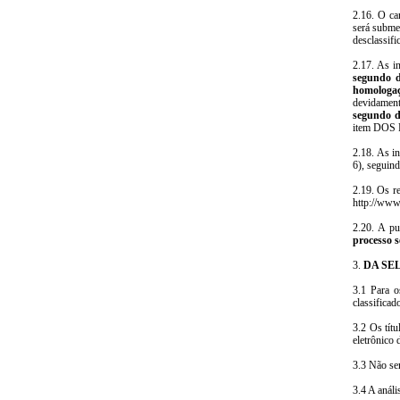
2.16. O can
será submet
desclassifi
2.17. As i
segundo d
homologaç
devidament
segundo d
item DOS 
2.18. As i
6), seguin
2.19. Os r
http://www
2.20. A pu
processo s
3.
DA SE
3.1 Para o
classificad
3.2 Os tít
eletrônico
3.3 Não ser
3.4 A análi