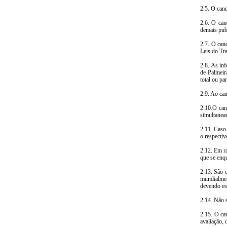
2.5. O cand
2.6. O can
demais publ
2.7. O can
Leis do Tra
2.8. As in
de Palmeir
total ou pa
2.9. Ao can
2.10.O can
simultanea
2.11. Caso 
o respecti
2.12. Em ra
que se enqu
2.13. São 
mundialmen
devendo es
2.14. Não s
2.15. O ca
avaliação, 