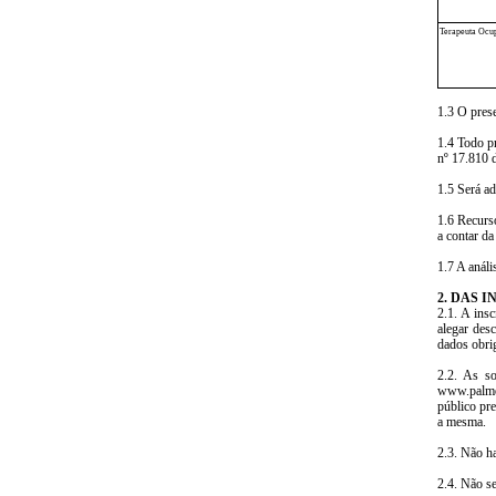
Terapeuta Ocu
1.3 O prese
1.4 Todo p
nº 17.810 
1.5 Será ad
1.6 Recurso
a contar da
1.7 A anál
2. DAS 
2.1. A ins
alegar des
dados obrig
2.2. As so
www.palmei
público pre
a mesma.
2.3. Não ha
2.4. Não se