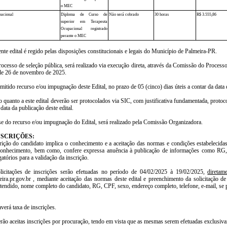
o MEC
pacional
Diploma de Curso de
Não será cobrado
30 horas
R$ 3.555,86
superior em Terapeuta
Ocupacional registrado
perante o MEC
nte edital é regido pelas disposições constitucionais e legais do Município de Palmeira-PR.
rocesso de seleção pública, será realizado via execução direta, através da Comissão do Proces
de 26 de novembro de 2025.
mitido recurso e/ou impugnação deste Edital, no prazo de 05 (cinco) dias úteis a contar da data 
 quanto a este edital deverão ser protocolados via SIC, com justificativa fundamentada, protoco
 data da publicação deste edital.
ise do recurso e/ou impugnação do Edital, será realizado pela Comissão Organizadora.
INSCRIÇÕES:
crição do candidato implica o conhecimento e a aceitação das normas e condições estabelecidas
conhecimento, bem como, confere expressa anuência à publicação de informações como RG,
atórios para a validação da inscrição.
licitações de inscrições serão efetuadas no período de 04/02/2025 à 19/02/2025,
diretam
ra.pr.gov.br , mediante aceitação das normas deste edital e preenchimento da solicitação de
tendido, nome completo do candidato, RG, CPF, sexo, endereço completo, telefone, e-mail, se p
verá taxa de inscrições.
rão aceitas inscrições por procuração, tendo em vista que as mesmas serem efetuadas exclusiva