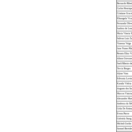
Bernardo Ribe
Carlos Henriqu
Cristiane Gracie
Elisangela Vic
Fernanda Olive
Isadora de Lou
Maria Vitoria S
Sulivan Luiz Z
Vanessa Veiga
Jane Nunes Pil
Renata Eliza Va
Alison Giovan
Sueli Ribeiro d
Tercia Borges
Alyne Vons
Edivania Lavin
Kamila Vitória
Augusto dos S
Marcos Viniciu
Alexandre Mat
Andreza da Sil
Celia De Fatim
Evens Pierre
Gabriela Stang
Micheli Gorlin
Samuel Bertolet