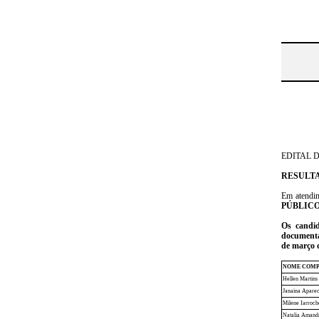
EDITAL DE
RESULTA
Em atendim
PÚBLIC
Os candid
documentaç
de março d
NOME COMP
Hellen Martins
Janaina Aparec
Milene Iarroch
Natalia Amanda