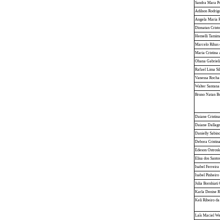
Sandra Mara P
Adilson Rodrig
Angela Maria R
Dionatan Crist
Hemelli Tamima
Marcelo Ribas
Maria Cristina 
Ohana Gabriel
Rafael Lima Sil
Vanessa Rocha 
Walter Santana 
Bruno Natan B
Daiane Cristina
Daiane Dallagn
Danielly Sabin
Debora Cristina
Edeson Ostrosk
Elisa dos Santo
Isabel Ferreira
Isabel Pinheiro
Julia Bornhiati
Karla Denise R
Keli Ribeiro da
Laís Maciel W