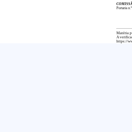
COMISSÃ
Portaria n.
Matéria p
A verific
https://w