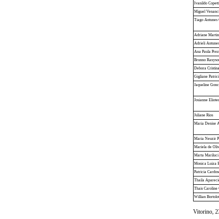
Ivanildo Copett
Miguel Venanc
Tiago Antunes
Adriane Martin
Adrieli Antune
Ana Paula Prez
Brunno Raxyso
Debora Cristin
Gigliane Patric
Jaqueline Gonc
Josianne Eliote
Juliane Rios
Maria Denise A
Maria Neuzir P
Mariela de Oliv
Marta Mariluci
Monica Luiza B
Patricia Cardos
Thaila Apareci
Thais Caroline
Willian Bortolo
Vitorino, 2