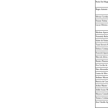
Paola Dal Magr
Reges Antonio
Silvana Carolin
Daiane Fatima 
Lucas Oliveira
Marlene Apare
Nataniely Rufat
Salete de Fati
Tuani Savaris F
Debora Cristin
Francieli Apare
Marcelo Alves 
Ranieri Pisanes
Eva Cecilia da 
Ilieu Alexandre
Luana da Silva
Sedimar Miran
Patricia de Cas
Arthur Pilastre
Adilio Izaias M
Mayara Consol
Tamara Cristin
Ana Claudia A