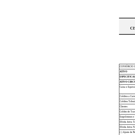
CI
CONSÓRCIO 
ATIVO
ESPECIFICA
ATIVO CIRC
Caixa e Equiva
Créditos a Curt
Créditos Tribut
Clientes
Crédito de Tra
Empréstimos e 
Dívida Ativa Tr
Dívida Ativa N
(-) Ajuste de P