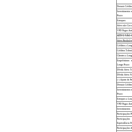
Demais Crédito
Investimentos 
Prazo
Estoques
Ativo não Circ
VPD Pagas Ant
ATIVO NÃO-
Ativo Realizáv
Créditos a Lon
Créditos Tribu
Clientes a Lon
Empréstimos 
Longo Prazo
Dívida Ativa T
Dívida Ativa N
(-) Ajuste de P
Demais Crédito
Investimentos 
Prazo
Estoques a Lon
VPD Pagas Ant
Investimentos
Participações 
Participaçõ
Equivalência P
Participações 