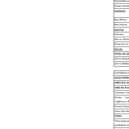
Propriedades p
Demais Investi
Imobilizado
Bens Móveis
Bens Imóveis
Intangível
Softwares
Marcas, Direito
Direito de Uso
Diferido
TOTAL DO A
ATIVO FINA
ATIVO PERM
CONSÓRCIO 
SALDO PATR
ESPECIFICA
Saldos dos Ato
Garantias e Co
Direitos Con
Congêneres a 
Direitos Contra
Outros Atos Pot
TOTAL
*Nota Explicati
atendimento aos