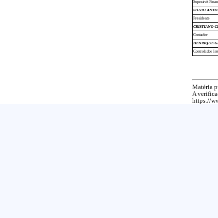
Superávit Finan
SILVIO ANT
Presidente
CRISTIANO 
Contador
HENRIQUE GA
Controlador In
Matéria p
A verific
https://w