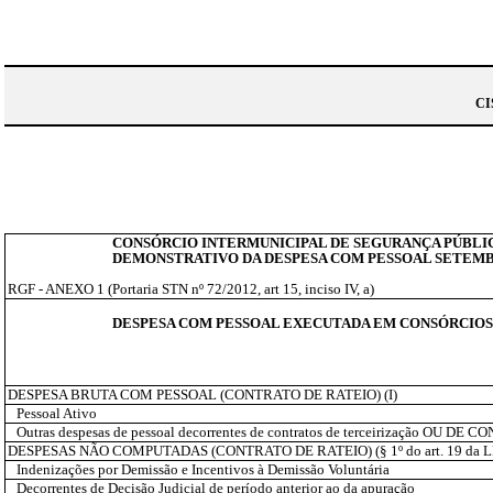
CI
CONSÓRCIO INTERMUNICIPAL DE SEGURANÇA PÚBLI
DEMONSTRATIVO
DA
DESPESA
COM PESSOAL
SETEMBR
RGF - ANEXO 1 (Portaria STN nº 72/2012, art 15, inciso IV, a)
DESPESA
COM
PESSOAL
EXECUTADA
EM
CONSÓRCIOS
DESPESA BRUTA COM PESSOAL (CONTRATO DE RATEIO) (I)
Pessoal Ativo
Outras despesas de pessoal decorrentes de contratos de terceirização OU D
DESPESAS NÃO COMPUTADAS (CONTRATO DE RATEIO) (§ 1º do art. 19 da LRF
Indenizações por Demissão e Incentivos à Demissão Voluntária
Decorrentes de Decisão Judicial de período anterior ao da apuração