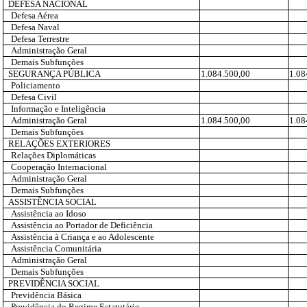
DEFESA NACIONAL
Defesa Aérea
Defesa Naval
Defesa Terrestre
Administração Geral
Demais Subfunções
SEGURANÇA PÚBLICA
1.084.500,00
1.08
Policiamento
Defesa Civil
Informação e Inteligência
Administração Geral
1.084.500,00
1.08
Demais Subfunções
RELAÇÕES EXTERIORES
Relações Diplomáticas
Cooperação Internacional
Administração Geral
Demais Subfunções
ASSISTÊNCIA SOCIAL
Assistência ao Idoso
Assistência ao Portador de Deficiência
Assistência à Criança e ao Adolescente
Assistência Comunitária
Administração Geral
Demais Subfunções
PREVIDÊNCIA SOCIAL
Previdência Básica
Previdência do Regime Estatutário