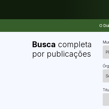
O Diá
Busca
completa
Mun
por publicações
Órg
Titu