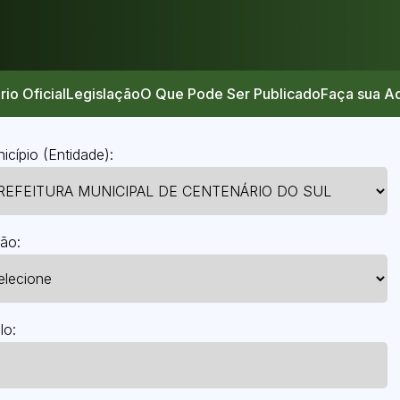
rio Oficial
Legislação
O Que Pode Ser Publicado
Faça sua A
icípio (Entidade):
ão:
lo: