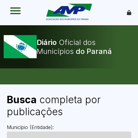
O que é
Como funciona
Benefícios
Legislação
Diário
Oficial dos
O Que Pode Ser Publicado
Municípios
Faça sua Adesão
Busca
completa por
publicações
Município (Entidade):