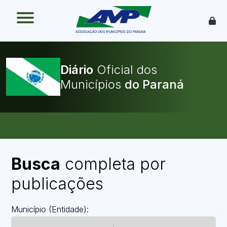
O que é
Como funciona
Benefícios
Legislação
Diário
Oficial dos
O Que Pode Ser Publicado
Municípios
Faça sua Adesão
Busca
completa por
publicações
Município (Entidade):