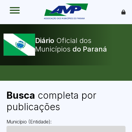
O que é
Como funciona
Benefícios
Legislação
Diário
Oficial dos
O Que Pode Ser Publicado
Municípios
Faça sua Adesão
Busca
completa por
publicações
Município (Entidade):