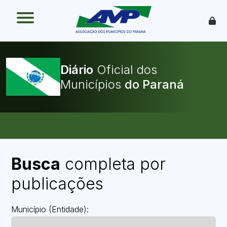
O que é
Como funciona
Benefícios
Legislação
Diário
Oficial dos
O Que Pode Ser Publicado
Municípios
Faça sua Adesão
Busca
completa por
publicações
Município (Entidade):