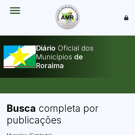
O que é
Como funciona
Benefícios
Legislação
O Que Pode Ser Publicado
Diário
Oficial dos
Faça sua Adesão
Municípios
Busca
completa por
publicações