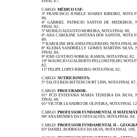
FINAL 67;
CARGO:
MÉDICO USF:
3º FRANCISCO JUNIELE SOARES RIBEIRO, NOTA F
96;
4º GABRIEL PATRICIO SANTOS DE MEDEIROS, 
FINAL 92;
5º MURILO AUGUSTO MOREIRA, NOTA FINAL 90;
6º ANA CAROLINE SANTANA DOS SANTOS, NOTA F
89;
7º KAROLINE HOLANDA FIGUEREDO, NOTA FINAL 86
8º KLEBIA SANDRIELLY GOMES MARTINS SILVA, 
FINAL 84;
9º JOSE GUSTAVO SOBRAL RAMOS, NOTA FINAL 82;
10º MAURCIO GUALBERTO PELLOSO FILHO, NOTA F
82;
11º FELIPE LOPES RIBEIRO, NOTA FINAL 82;
CARGO:
NUTRICIONISTA:
5º TALITA REIS BITTENCOURT LINS, NOTA FINAL 87;
CARGO:
PROCURADOR:
01º PCD ESTEFANIA MARIA TEIXEIRA DA SILVA, 
FINAL 68;
01º VICTOR LEANDRO DE OLIVEIRA, NOTA FINAL 12
CARGO:
PROFESSOR FUNDAMENTAL II MATEMÁ
08º ANA MENDES DA COSTA ALVES, NOTA FINAL 94;
CARGO:
PROFESSOR FUNDAMENTAL II – GEOGR
05º DANIEL RODRIGUES DA SILVA, NOTA FINAL 108;