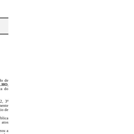
do de
ELHO
,
ca do
2, 3º
mente
io de
lica
atos
zou a