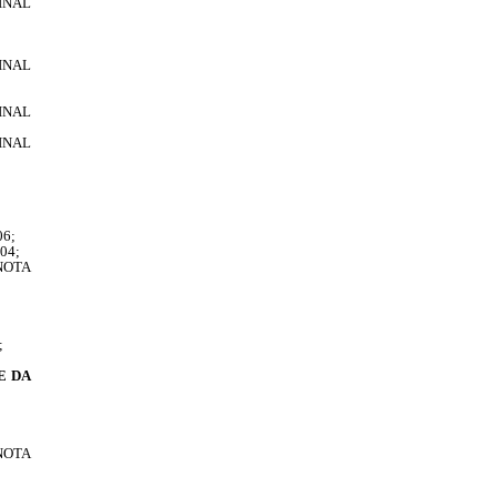
INAL
INAL
INAL
INAL
;
6;
04;
NOTA
;
E DA
NOTA