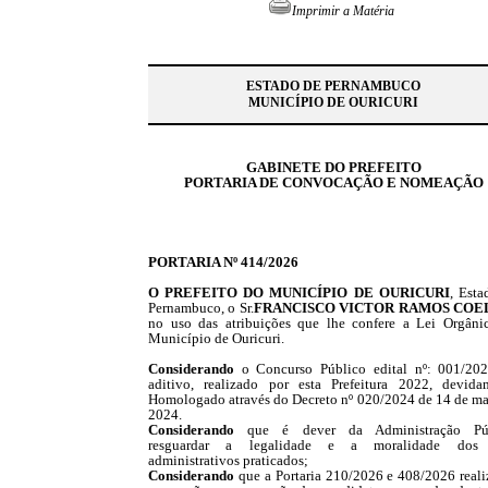
Imprimir a Matéria
ESTADO DE PERNAMBUCO
MUNICÍPIO DE OURICURI
GABINETE DO PREFEITO
PORTARIA DE CONVOCAÇÃO E NOMEAÇÃO
PORTARIA Nº 414/2026
O PREFEITO DO MUNICÍPIO DE OURICURI
, Esta
Pernambuco, o Sr.
FRANCISCO VICTOR RAMOS CO
no uso das atribuições que lhe confere a Lei Orgâni
Município de Ouricuri.
Considerando
o
Concurso Público edital nº: 001/202
aditivo, realizado por esta Prefeitura 2022, devida
Homologado através do Decreto nº 020/2024 de 14 de ma
2024.
Considerando
que é dever da Administração Púb
resguardar a legalidade e a moralidade dos 
administrativos praticados;
Considerando
que a Portaria 210/2026 e 408/2026 reali