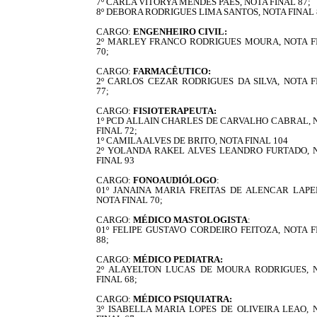
7º CARLA VITORYA MENDES PAES, NOTA FINAL 87;
8º DEBORA RODRIGUES LIMA SANTOS, NOTA FINAL 
CARGO:
ENGENHEIRO CIVIL:
2º MARLEY FRANCO RODRIGUES MOURA, NOTA F
70;
CARGO:
FARMACÊUTICO:
2º CARLOS CEZAR RODRIGUES DA SILVA, NOTA F
77;
CARGO:
FISIOTERAPEUTA:
1º PCD ALLAIN CHARLES DE CARVALHO CABRAL, 
FINAL 72;
1º CAMILA ALVES DE BRITO, NOTA FINAL 104
2º YOLANDA RAKEL ALVES LEANDRO FURTADO, 
FINAL 93
CARGO:
FONOAUDIÓLOGO
:
01º JANAINA MARIA FREITAS DE ALENCAR LAPE
NOTA FINAL 70;
CARGO:
MÉDICO MASTOLOGISTA
:
01º FELIPE GUSTAVO CORDEIRO FEITOZA, NOTA F
88;
CARGO:
MÉDICO PEDIATRA:
2º ALAYELTON LUCAS DE MOURA RODRIGUES, 
FINAL 68;
CARGO:
MÉDICO PSIQUIATRA:
3º ISABELLA MARIA LOPES DE OLIVEIRA LEAO, 