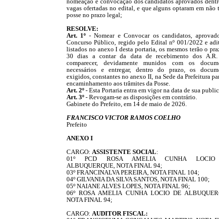
nomeação e convocação dos candidatos aprovados dentr
vagas ofertadas no edital, e que alguns optaram em não 
posse no prazo legal;
RESOLVE:
Art. 1º
- Nomear e Convocar os candidatos, aprovad
Concurso Público, regido pelo Edital nº 001/2022 e adit
listados no anexo I desta portaria, os mesmos terão o pr
30 dias a contar da data de recebimento dos A.R.
comparecer, devidamente munidos com os docum
necessários e entregar, dentro do prazo, os docum
exigidos, constantes no anexo II, na Sede da Prefeitura pa
encaminhamento aos trâmites da Posse.
Art. 2º
- Esta Portaria entra em vigor na data de sua publi
Art. 3º
- Revogam-se as disposições em contrário.
Gabinete do Prefeito, em 14 de maio de 2026.
FRANCISCO VICTOR RAMOS COELHO
Prefeito
ANEXO I
CARGO:
ASSISTENTE SOCIAL
:
01º PCD ROSA AMELIA CUNHA LOCIO
ALBUQUERQUE, NOTA FINAL 94;
03º FRANCINALVA PEREIRA, NOTA FINAL 104;
04º GILVANIA DA SILVA SANTOS, NOTA FINAL 100;
05º NAIANE ALVES LOPES, NOTA FINAL 96;
06º ROSA AMELIA CUNHA LOCIO DE ALBUQUER
NOTA FINAL 94;
CARGO:
AUDITOR FISCAL: