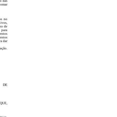
o das
tomar
os no
ivos,
azo de
 para
entos
entos
ra dar
cação.
 DE
QUE,