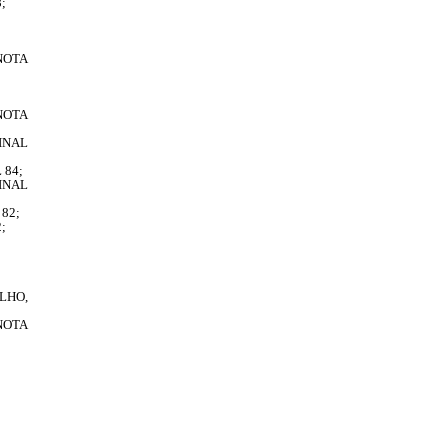
;
 NOTA
NOTA
INAL
 84;
INAL
82;
;
LHO,
NOTA
;