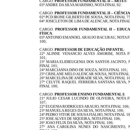
CARGO:
PROFESSOR FUNDAMENTAL II – ARTES
:
03º ANDRE DA SILVA MARINHO, NOTA FINAL 92:
CARGO:
PROFESSOR FUNDAMENTAL II – CIÊNCIA
02º PCD IRONE GILBERTO DE SOUSA, NOTA FINAL 75
04º JOSICLETON DE LIMA DE ALENCAR, NOTA FINAL
CARGO:
PROFESSOR FUNDAMENTAL II – EDUC
FÍSICA
:
03º ANTONIO EMANOEL ARAUJO BACURAU, NOTA F
100;
CARGO:
PROFESSOR DE EDUCAÇÃO INFANTIL
:
22º ALINNE VENANCIO ALVES AMORIM, NOTA F
101;
23º MARIA ELIDIEUGENIA DOS SANTOS JACINTO, 
FINAL 101;
24º MARCIANNA DINO DE SOUZA, NOTA FINAL 101;
25º CRISLANE MELO ALENCAR SOUSA, NOTA FINAL 
26º MARCELINA DE ANDRADE SILVA, NOTA FINAL 10
27º CELYTE RAQUEL FERREIRA SANTANA SILVA, 
FINAL 100;
CARGO:
PROFESSOR ENSINO FUNDAMENTAL I:
21º JULIO CESAR LUCINDO DE OLIVEIRA, NOTA F
107;
22º EUGENIA RODRIGUES ARAUJO, NOTA FINAL 106;
23º MANUELA REGES DA SILVA, NOTA FINAL 106;
24º PEDRO VITOR DE SOUSA FIALHO, NOTA FINAL 10
25º JOSE ALVES DE SIQUEIRA, NOTA FINAL 106;
26º JOAO FELIX DA SILVA, NOTA FINAL 106;
27º ANA CAROLINA NUNES DO NASCIMENTO, 