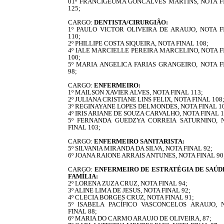
01º FRANCIGEUMA GONCALVES MARTINS, NOTA F
125;
CARGO:
DENTISTA/CIRURGIÃO:
1º PAULO VICTOR OLIVEIRA DE ARAUJO, NOTA F
110;
2º PHILLIPE COSTA SIQUEIRA, NOTA FINAL 108;
4º IALE MARCIELLE PEREIRA MARCELINO, NOTA F
100;
5º MARIA ANGELICA FARIAS GRANGEIRO, NOTA F
98;
CARGO:
ENFERMEIRO:
1º MAILSON XAVIER ALVES, NOTA FINAL 113;
2º JULIANA CRISTIANE LINS FELIX, NOTA FINAL 108
3º REGINAYANE LOPES DELMONDES, NOTA FINAL 10
4º IRIS ARIANE DE SOUZA CARVALHO, NOTA FINAL 1
5º FERNANDA GUEDZYA CORREIA SATURNINO, 
FINAL 103;
CARGO:
ENFERMEIRO SANITARISTA:
5º SILVANIA MIRANDA DA SILVA, NOTA FINAL 92;
6º JOANA RAIONE ARRAIS ANTUNES, NOTA FINAL 90
CARGO:
ENFERMEIRO DE ESTRATÉGIA DE SAÚD
FAMÍLIA:
2º LORENA ZUZA CRUZ, NOTA FINAL 94;
3º ALINE LIMA DE JESUS, NOTA FINAL 92;
4º CLECIA BORGES CRUZ, NOTA FINAL 91;
5º ISABELA PACÍFICO VASCONCELOS ARAUJO, 
FINAL 88;
6º MARIA DO CARMO ARAUJO DE OLIVEIRA, 87;