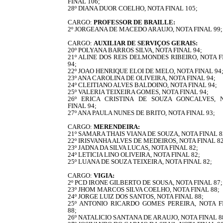
FINAL 106;
28º DIANA DUOR COELHO, NOTA FINAL 105;
CARGO:
PROFESSOR DE BRAILLE:
2º JORGEANA DE MACEDO ARAUJO, NOTA FINAL 99;
CARGO:
AUXILIAR DE SERVIÇOS GERAIS:
20º POLYANA BARROS SILVA, NOTA FINAL 94;
21º ALINE DOS REIS DELMONDES RIBEIRO, NOTA F
94;
22º JOAO HENRIQUE ELOI DE MELO, NOTA FINAL 94
23º ANA CAROLINA DE OLIVEIRA, NOTA FINAL 94;
24º CLEITIANO ALVES BALDOINO, NOTA FINAL 94;
25º VALERIA TEIXEIRA GOMES, NOTA FINAL 94;
26º ERICA CRISTINA DE SOUZA GONCALVES, 
FINAL 94;
27º ANA PAULA NUNES DE BRITO, NOTA FINAL 93;
CARGO:
MERENDEIRA:
21º SAMARA THAIS VIANA DE SOUZA, NOTA FINAL 8
22º IRISVANHA ALVES DE MEDEIROS, NOTA FINAL 82
23º JADNA DA SILVA LUCAS, NOTA FINAL 82;
24º LETICIA LINO OLIVEIRA, NOTA FINAL 82;
25º LUANA DE SOUZA TEIXEIRA, NOTA FINAL 82;
CARGO:
VIGIA:
2º PCD IRONE GILBERTO DE SOUSA, NOTA FINAL 87;
23º JHOM MARCOS SILVA COELHO, NOTA FINAL 88;
24º JORGE LUIZ DOS SANTOS, NOTA FINAL 88;
25º ANTONIO RICARDO GOMES PEREIRA, NOTA F
88;
26º NATALICIO SANTANA DE ARAUJO, NOTA FINAL 8