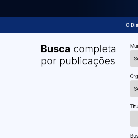
O Diá
Busca
completa
Mun
por publicações
Órg
Titu
Bus