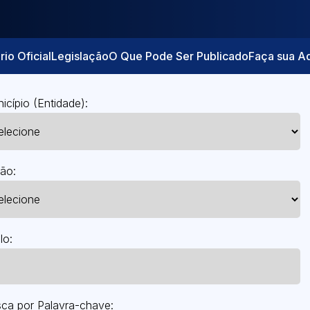
rio Oficial
Legislação
O Que Pode Ser Publicado
Faça sua A
icípio (Entidade):
ão:
lo:
ca por Palavra-chave: