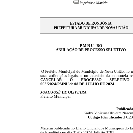
Imprimir a Matéria
ESTADO DE RONDÔNIA
PREFEITURA MUNICIPAL DE NOVA UNIÃO
P M N U - RO
ANULAÇÃO DE PROCESSO SELETIVO
O Prefeito Municipal do Município de Nova União, no u
suas atribuições legais, e no exercício da autotutela r
CANCELAR O PROCESSO SELETIVO
003/2024/PMNU de 08 DE JULHO DE 2024.
JOAO JOSÉ DE OLIVEIRA
Prefeito Municipal
Publicado
Kaiky Vinícius Oliveira Nasci
Código Identificador:
FC23
Matéria publicada no Diário Oficial dos Municípios do E
de Rondônia no dia 31/07/2024. Edição 3781