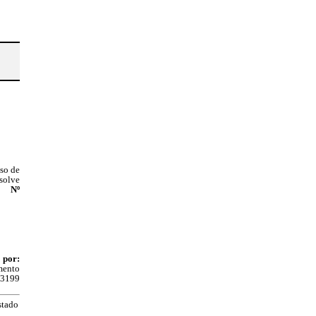
so de
esolve
 Nº
 por:
mento
3199
stado