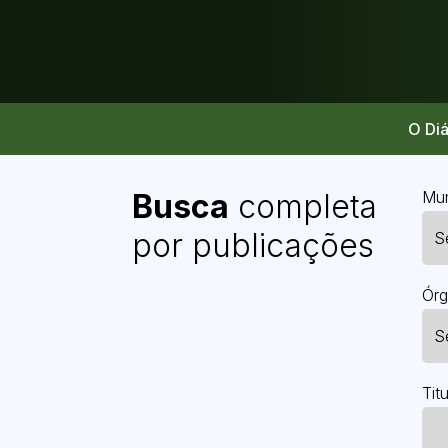
O Diá
Busca
completa
Mun
por publicações
Órg
Titu