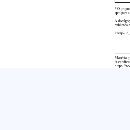
* O propon
apto para a
A divulga
publicada 
Pacajá-PA,
Matéria p
A verific
https://w