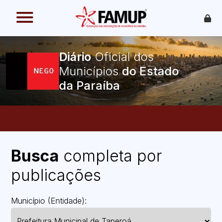
O que é
Como funciona
Diário
Oficial dos
Benefícios
Legislação
Municípios
O Que Pode Ser Publicado
Faça sua Adesão
Busca
completa por
publicações
Município (Entidade):