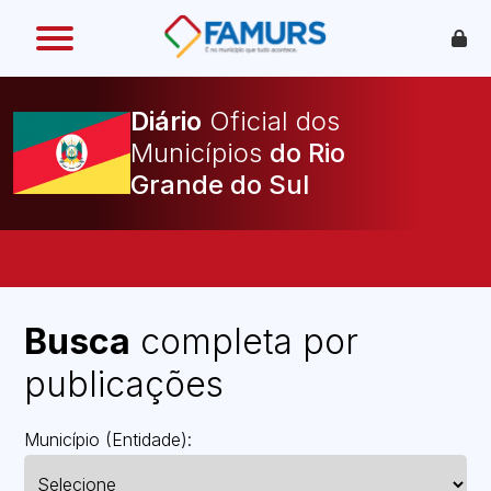
O que é
Como funciona
Diário
Oficial dos
Benefícios
Legislação
Municípios
O Que Pode Ser Publicado
Faça sua Adesão
Busca
completa por
publicações
Município (Entidade):