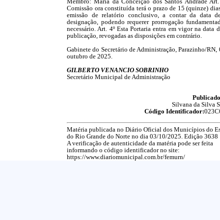
Membro: Maria da Conceição dos Santos Andrade Art.
Comissão ora constituída terá o prazo de 15 (quinze) dia
emissão de relatório conclusivo, a contar da data d
designação, podendo requerer prorrogação fundamentad
necessário. Art. 4º Esta Portaria entra em vigor na data 
publicação, revogadas as disposições em contrário.
Gabinete do Secretário de Administração, Parazinho/RN, 
outubro de 2025.
GILBERTO VENANCIO SOBRINHO
Secretário Municipal de Administração
Publicado
Silvana da Silva 
Código Identificador:
023C
Matéria publicada no Diário Oficial dos Municípios do E
do Rio Grande do Norte no dia 03/10/2025. Edição 3638
A verificação de autenticidade da matéria pode ser feita
informando o código identificador no site:
https://www.diariomunicipal.com.br/femurn/