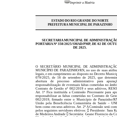
Imprimir a Matéria
ESTADO DO RIO GRANDE DO NORTE
PREFEITURA MUNICIPAL DE PARAZINHO
SECRETARIA MUNICIPAL DE ADMINISTRAÇÃ
PORTARIA Nº 358/2025/SMAD/PMP, DE 02 DE OUT
DE 2025.
O SECRETÁRIO MUNICIPAL DE ADMINISTRAÇÃ
MUNICÍPIO DE PARAZINHO/RN, no uso de suas atribu
legais, e em cumprimento ao disposto no Decreto Municip
079/2025, de 16 de setembro de 2025, que determi
abertura de processo administrativo para apura
responsabilização de eventuais faltas cometidas no âmbi
Contrato de Gestão nº 002/2019 e seus aditivos, RES
Art. 1º Fica instituída a Comissão Processante para apu
responsabilizar as faltas cometidas no Contrato de Gest
002/2019, firmado entre o Município de Parazinho/R
União pela Beneficência Comunitária de Saúde – UN
bem como em seus aditivos. Art. 2º A Comissão será com
pelos seguintes servidores efetivos:  Presidente: Sara K
de Medeiros Andrade  Secretária: Geane Florencio da Co