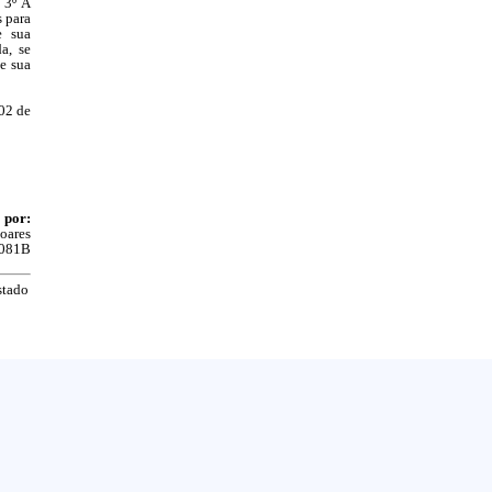
 3º A
s para
e sua
a, se
de sua
02 de
 por:
Soares
081B
stado