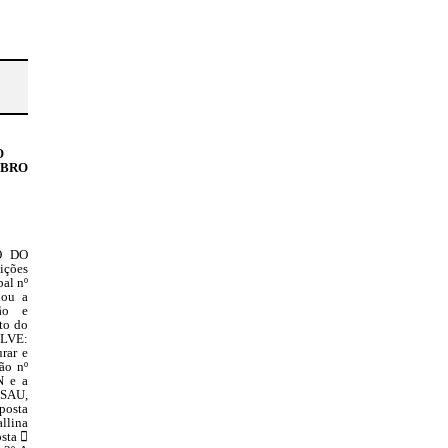
O
UBRO
O DO
ições
al nº
nou a
ção e
to do
OLVE:
rar e
ão nº
N e a
ISAU,
posta
allina
sta 