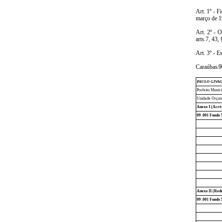
Art. 1º - F
março de 19
Art. 2º - O
arts.7, 43,
Art. 3º - E
Caraúbas/R
PAULO GIVA
Prefeito Munici
Unidade Orçam
Anexo I (Acré
09 .001 Fundo 
Anexo II (Red
09 .001 Fundo 