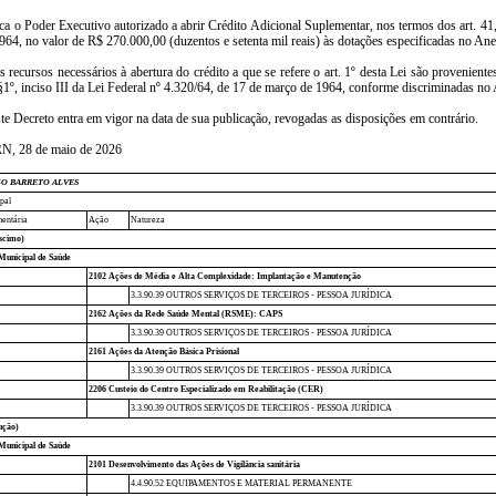
ica o Poder Executivo autorizado a abrir Crédito Adicional Suplementar, nos termos dos art. 41,
64, no valor de R$ 270.000,00 (duzentos e setenta mil reais) às dotações especificadas no Ane
s recursos necessários à abertura do crédito a que se refere o art. 1º desta Lei são proveniente
 §1º, inciso III da Lei Federal nº 4.320/64, de 17 de março de 1964, conforme discriminadas no
ste Decreto entra em vigor na data de sua publicação, revogadas as disposições em contrário.
N, 28 de maio de 2026
GO BARRETO ALVES
pal
entária
Ação
Natureza
scimo)
Municipal de Saúde
2102 Ações de Média e Alta Complexidade: Implantação e Manutenção
3.3.90.39 OUTROS SERVIÇOS DE TERCEIROS - PESSOA JURÍDICA
2162 Ações da Rede Saúde Mental (RSME): CAPS
3.3.90.39 OUTROS SERVIÇOS DE TERCEIROS - PESSOA JURÍDICA
2161 Ações da Atenção Básica Prisional
3.3.90.39 OUTROS SERVIÇOS DE TERCEIROS - PESSOA JURÍDICA
2206 Custeio do Centro Especializado em Reabilitação (CER)
3.3.90.39 OUTROS SERVIÇOS DE TERCEIROS - PESSOA JURÍDICA
ução)
Municipal de Saúde
2101 Desenvolvimento das Ações de Vigilância sanitária
4.4.90.52 EQUIPAMENTOS E MATERIAL PERMANENTE