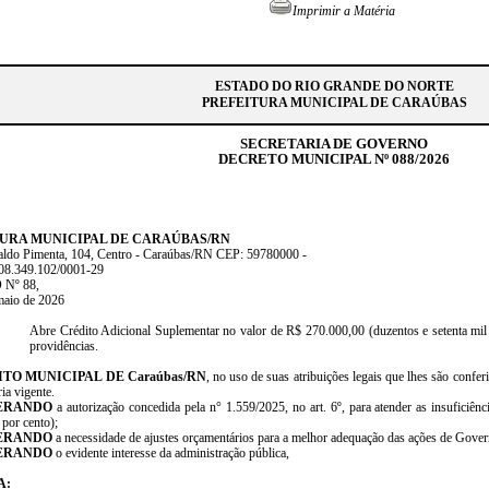
Imprimir a Matéria
ESTADO DO RIO GRANDE DO NORTE
PREFEITURA MUNICIPAL DE CARAÚBAS
SECRETARIA DE GOVERNO
DECRETO MUNICIPAL Nº 088/2026
URA MUNICIPAL DE CARAÚBAS/RN
aldo Pimenta, 104, Centro - Caraúbas/RN CEP: 59780000 -
08.349.102/0001-29
Nº 88,
maio de 2026
Abre Crédito Adicional Suplementar no valor de R$ 270.000,00 (duzentos e setenta mil re
providências.
ITO MUNICIPAL DE Caraúbas/RN
, no uso de suas atribuições legais que lhes são confe
ia vigente.
ERANDO
a autorização concedida pela n° 1.559/2025, no art. 6º, para atender as insuficiênc
por cento);
ERANDO
a necessidade de ajustes orçamentários para a melhor adequação das ações de Gover
ERANDO
o evidente interesse da administração pública,
A: