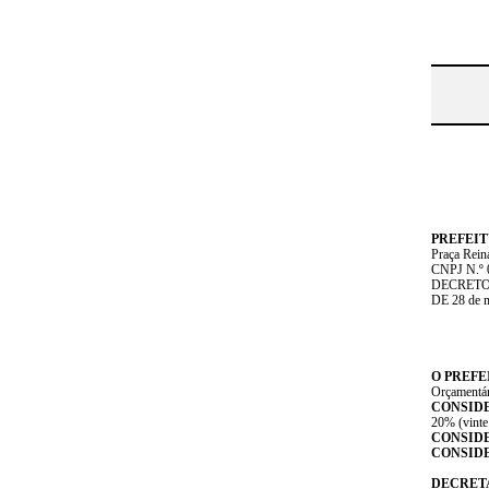
PREFEIT
Praça Rein
CNPJ N.º 
DECRETO 
DE 28 de 
O PREFE
Orçamentár
CONSID
20% (vinte 
CONSID
CONSID
DECRET