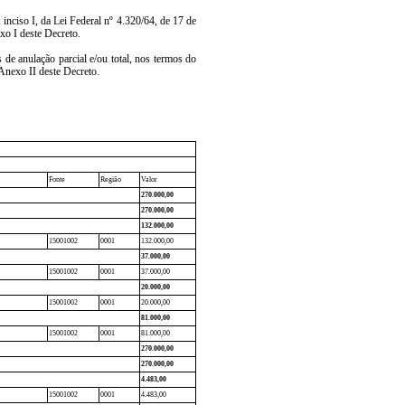
 inciso I, da Lei Federal nº 4.320/64, de 17 de
xo I deste Decreto.
s de anulação parcial e/ou total, nos termos do
 Anexo II deste Decreto.
Fonte
Região
Valor
270.000,00
270.000,00
132.000,00
15001002
0001
132.000,00
37.000,00
15001002
0001
37.000,00
20.000,00
15001002
0001
20.000,00
81.000,00
15001002
0001
81.000,00
270.000,00
270.000,00
4.483,00
15001002
0001
4.483,00