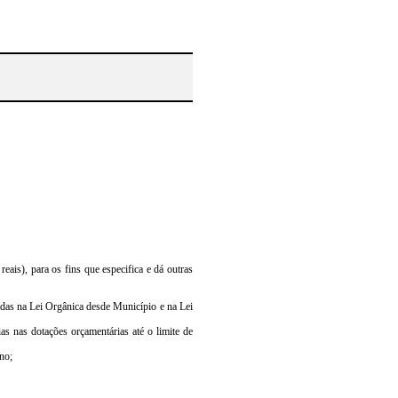
ais), para os fins que especifica e dá outras
ridas na Lei Orgânica desde Município e na Lei
ias nas dotações orçamentárias até o limite de
no;