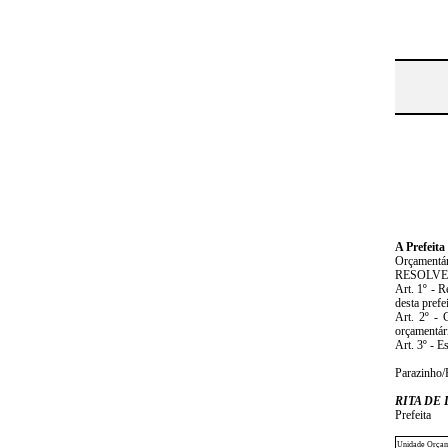
A Prefei
Orçamentár
RESOLVE
Art. 1º - 
desta prefe
Art. 2º - 
orçamentári
Art. 3º - E
Parazinho
RITA DE
Prefeita
Unidade Orçam