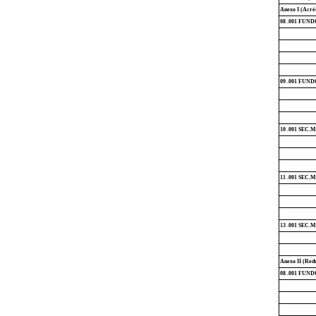
Anexo I (Acré
08 .001 FUN
09 .001 FUN
10 .001 SE
11 .001 SEC
13 .001 SE
Anexo II (Red
08 .001 FUN