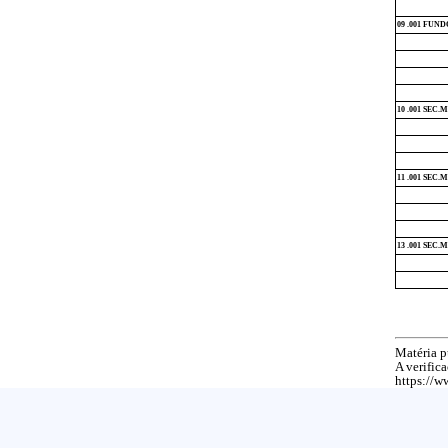
09 .001 FUN
10 .001 SE
11 .001 SEC
13 .001 SE
Matéria p
A verific
https://w