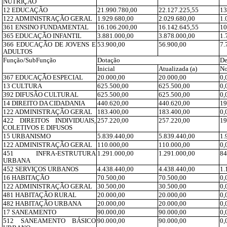
NUTRIÇÃO
12 EDUCAÇÃO
21.990.780,00
22.127.225,55
13
122 ADMINISTRAÇÃO GERAL
1.929.680,00
2.029.680,00
1.
361 ENSINO FUNDAMENTAL
16.106.200,00
16.142.645,55
10
365 EDUCAÇÃO INFANTIL
3.881.000,00
3.878.000,00
1.
366 EDUCAÇÃO DE JOVENS E
53.900,00
56.900,00
7.
ADULTOS
Função/SubFunção
Dotação
De
Inicial
Atualizada (a)
No
367 EDUCAÇÃO ESPECIAL
20.000,00
20.000,00
0,
13 CULTURA
625.500,00
625.500,00
0,
392 DIFUSÃO CULTURAL
625.500,00
625.500,00
0,
14 DIREITO DA CIDADANIA
440.620,00
440.620,00
19
122 ADMINISTRAÇÃO GERAL
183.400,00
183.400,00
0,
422 DIREITOS INDIVIDUAIS,
257.220,00
257.220,00
19
COLETIVOS E DIFUSOS
15 URBANISMO
5.839.440,00
5.839.440,00
1.
122 ADMINISTRAÇÃO GERAL
110.000,00
110.000,00
0,
451 INFRA-ESTRUTURA
1.291.000,00
1.291.000,00
84
URBANA
452 SERVIÇOS URBANOS
4.438.440,00
4.438.440,00
1.
16 HABITAÇÃO
70.500,00
70.500,00
0,
122 ADMINISTRAÇÃO GERAL
30.500,00
30.500,00
0,
481 HABITAÇÃO RURAL
20.000,00
20.000,00
0,
482 HABITAÇÃO URBANA
20.000,00
20.000,00
0,
17 SANEAMENTO
90.000,00
90.000,00
0,
512 SANEAMENTO BÁSICO
90.000,00
90.000,00
0,