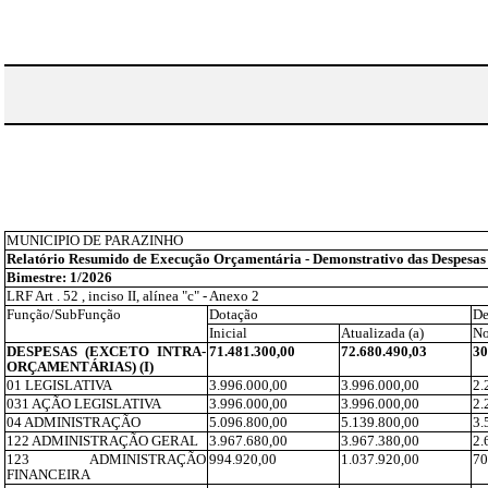
MUNICIPIO DE PARAZINHO
Relatório Resumido de Execução Orçamentária - Demonstrativo das Despesa
Bimestre: 1/2026
LRF Art . 52 , inciso II, alínea "c" - Anexo 2
Função/SubFunção
Dotação
De
Inicial
Atualizada (a)
No
DESPESAS (EXCETO INTRA-
71.481.300,00
72.680.490,03
30
ORÇAMENTÁRIAS) (I)
01 LEGISLATIVA
3.996.000,00
3.996.000,00
2.
031 AÇÃO LEGISLATIVA
3.996.000,00
3.996.000,00
2.
04 ADMINISTRAÇÃO
5.096.800,00
5.139.800,00
3.
122 ADMINISTRAÇÃO GERAL
3.967.680,00
3.967.380,00
2.
123 ADMINISTRAÇÃO
994.920,00
1.037.920,00
70
FINANCEIRA