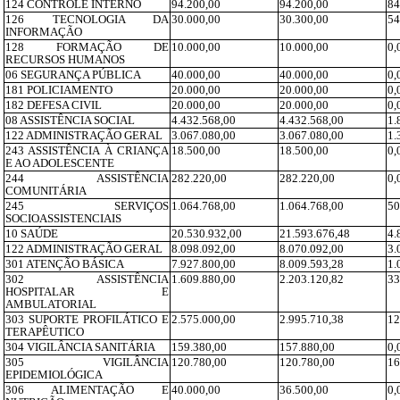
124 CONTROLE INTERNO
94.200,00
94.200,00
84
126 TECNOLOGIA DA
30.000,00
30.300,00
54
INFORMAÇÃO
128 FORMAÇÃO DE
10.000,00
10.000,00
0,
RECURSOS HUMANOS
06 SEGURANÇA PÚBLICA
40.000,00
40.000,00
0,
181 POLICIAMENTO
20.000,00
20.000,00
0,
182 DEFESA CIVIL
20.000,00
20.000,00
0,
08 ASSISTÊNCIA SOCIAL
4.432.568,00
4.432.568,00
1.
122 ADMINISTRAÇÃO GERAL
3.067.080,00
3.067.080,00
1.
243 ASSISTÊNCIA À CRIANÇA
18.500,00
18.500,00
0,
E AO ADOLESCENTE
244 ASSISTÊNCIA
282.220,00
282.220,00
0,
COMUNITÁRIA
245 SERVIÇOS
1.064.768,00
1.064.768,00
50
SOCIOASSISTENCIAIS
10 SAÚDE
20.530.932,00
21.593.676,48
4.
122 ADMINISTRAÇÃO GERAL
8.098.092,00
8.070.092,00
3.
301 ATENÇÃO BÁSICA
7.927.800,00
8.009.593,28
1.
302 ASSISTÊNCIA
1.609.880,00
2.203.120,82
33
HOSPITALAR E
AMBULATORIAL
303 SUPORTE PROFILÁTICO E
2.575.000,00
2.995.710,38
12
TERAPÊUTICO
304 VIGILÂNCIA SANITÁRIA
159.380,00
157.880,00
0,
305 VIGILÂNCIA
120.780,00
120.780,00
16
EPIDEMIOLÓGICA
306 ALIMENTAÇÃO E
40.000,00
36.500,00
0,