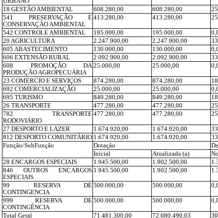
URBANO
18 GESTÃO AMBIENTAL
608.280,00
608.280,00
25
541 PRESERVAÇÃO E
413.280,00
413.280,00
25
CONSERVAÇÃO AMBIENTAL
542 CONTROLE AMBIENTAL
195.000,00
195.000,00
0,
20 AGRICULTURA
2.247.900,00
2.247.900,00
33
605 ABASTECIMENTO
130.000,00
130.000,00
0,
606 EXTENSÃO RURAL
2.092.900,00
2.092.900,00
33
608 PROMOÇÃO DA
25.000,00
25.000,00
0,
PRODUÇÃO AGROPECUÁRIA
23 COMERCIO E SERVIÇOS
874.280,00
874.280,00
18
692 COMERCIALIZAÇÃO
25.000,00
25.000,00
0,
695 TURISMO
849.280,00
849.280,00
18
26 TRANSPORTE
477.280,00
477.280,00
25
782 TRANSPORTE
477.280,00
477.280,00
25
RODOVIÁRIO
27 DESPORTO E LAZER
1.674.920,00
1.674.920,00
33
812 DESPORTO COMUNITÁRIO
1.674.920,00
1.674.920,00
33
Função/SubFunção
Dotação
De
Inicial
Atualizada (a)
No
28 ENCARGOS ESPECIAIS
1.945.500,00
1.902.500,00
1.
846 OUTROS ENCARGOS
1.945.500,00
1.902.500,00
1.
ESPECIAIS
99 RESERVA DE
500.000,00
500.000,00
0,
CONTINGENCIA
999 RESERVA DE
500.000,00
500.000,00
0,
CONTINGÊNCIA
Total Geral
71.481.300,00
72.680.490,03
30