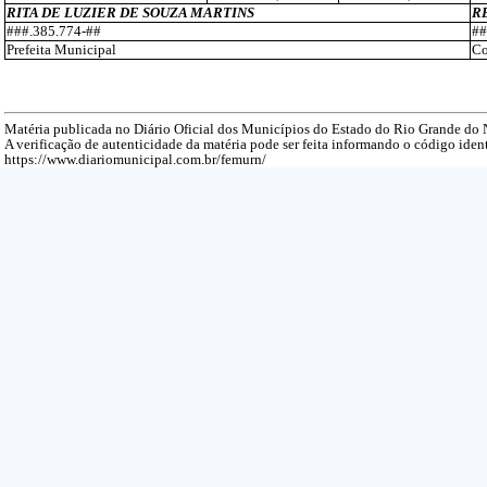
RITA DE LUZIER DE SOUZA MARTINS
R
###.385.774-##
##
Prefeita Municipal
Co
Matéria publicada no Diário Oficial dos Municípios do Estado do Rio Grande do
A verificação de autenticidade da matéria pode ser feita informando o código ident
https://www.diariomunicipal.com.br/femurn/