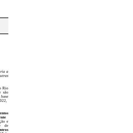
ria
a
tras
o Rio
e são
 base
2022,
zentos
nte
ção e
e de
ntros