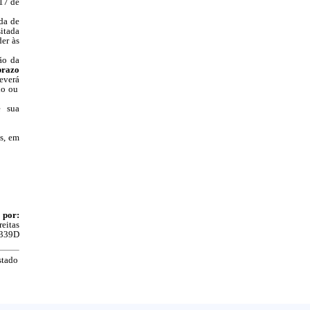
 17 de
da de
itada
er às
ão da
prazo
everá
do ou
e sua
s, em
 por:
reitas
339D
stado