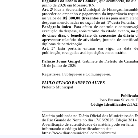
Regionais da Escola de Contas”
, que acontecerá, no dia
junho de 2026 em Mossoró/RN.
Art. 2º
Fica a Secretaria Municipal de Finanças, incumbi
proceder ao empenho e pagamento da importância requis
no valor de
R$
300
,00 (
trezentos
reais)
para assim atend
despesas mencionadas no
caput
do art. 1º desta Portaria.
Parágrafo único
. Para efeito de controle e comprovaç
execução da despesa, após retorno do citado evento,
no 
de cinco dias
, o
beneficiário da concessão da diária
d
apresentar
relatório de atividades, juntada de certifica
diploma de participação.
Art. 3º
Esta portaria entrará em vigor na data d
publicação, revogadas as disposições em contrário.
Palácio
Jonas Gurgel
, Gabinete do Prefeito de Caraúba
16 de junho de 2026.
Registre-se, Publique-se e Comunique-se.
PAULO GIVAGO BARRETO ALVES
Prefeito Municipal
Publicado
Joao Erasmo Silva de F
Código Identificador:
53A2
Matéria publicada no Diário Oficial dos Municípios do E
do Rio Grande do Norte no dia 17/06/2026. Edição 3814
A verificação de autenticidade da matéria pode ser feita
informando o código identificador no site:
https://www.diariomunicipal.com.br/femurn/