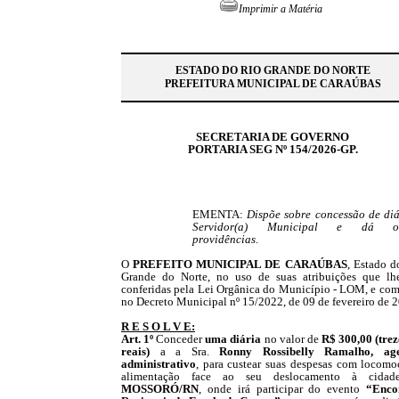
Imprimir a Matéria
ESTADO DO RIO GRANDE DO NORTE
PREFEITURA MUNICIPAL DE CARAÚBAS
SECRETARIA DE GOVERNO
PORTARIA SEG Nº 154/2026-GP.
EMENTA:
Dispõe sobre
concessão de diá
Servidor(a) Municipal
e dá ou
providências
.
O
PREFEITO MUNICIPAL DE CARAÚBAS
, Estado d
Grande do Norte, no uso de suas atribuições que lh
conferidas pela Lei Orgânica do Município - LOM, e com
no Decreto Municipal nº 15/2022, de 09 de fevereiro de 
R E S O L V E:
Art. 1º
Conceder
uma
diária
no valor de
R$
300,00
(tre
reais)
a a Sra.
Ronny Rossibelly Ramalho, age
administrativo
, para custear suas despesas com locomo
alimentação face ao seu deslocamento à cidad
MOSSORÓ
/RN
, onde irá participar do evento
“Enco