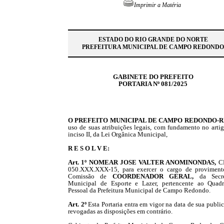
Imprimir a Matéria
ESTADO DO RIO GRANDE DO NORTE
PREFEITURA MUNICIPAL DE CAMPO REDONDO
GABINETE DO PREFEITO
PORTARIA Nº 081/2025
O PREFEITO MUNICIPAL DE CAMPO REDONDO-R
uso de suas atribuições legais, com fundamento no artig
inciso II, da Lei Orgânica Municipal,
R E S O L V E:
Art. 1º NOMEAR
JOSE VALTER ANOMINONDAS,
C
050.XXX.XXX-15,
para exercer o cargo de provimen
Comissão de
COORDENADOR GERAL,
da Secre
Municipal de Esporte e Lazer, pertencente ao Quad
Pessoal da Prefeitura Municipal de Campo Redondo.
Art. 2º
Esta Portaria entra em vigor na data de sua publi
revogadas as disposições em contrário.