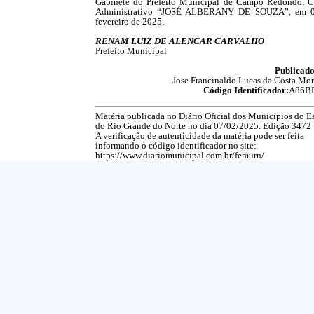
Gabinete do Prefeito Municipal de Campo Redondo, C
Administrativo “JOSÉ ALBERANY DE SOUZA”, em 
fevereiro de 2025.
RENAM LUIZ DE ALENCAR CARVALHO
Prefeito Municipal
Publicado
Jose Francinaldo Lucas da Costa Mon
Código Identificador:
A86B
Matéria publicada no Diário Oficial dos Municípios do E
do Rio Grande do Norte no dia 07/02/2025. Edição 3472
A verificação de autenticidade da matéria pode ser feita
informando o código identificador no site:
https://www.diariomunicipal.com.br/femurn/