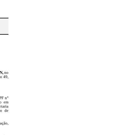
N,
no
o 49,
PF n°
to em
taria
ro de
cação,