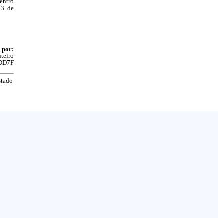
entro
03 de
 por:
teiro
DD7F
stado