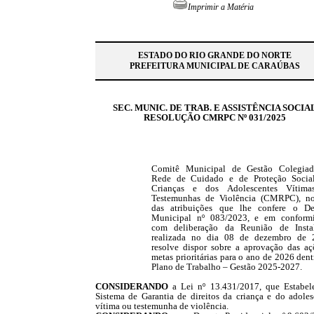
Imprimir a Matéria
ESTADO DO RIO GRANDE DO NORTE
PREFEITURA MUNICIPAL DE CARAÚBAS
SEC. MUNIC. DE TRAB. E ASSISTÊNCIA SOCIA
RESOLUÇÃO CMRPC Nº 031/2025
Comitê Municipal de Gestão Colegia
Rede de Cuidado e de Proteção Socia
Crianças e dos Adolescentes Vítim
Testemunhas de Violência (CMRPC), n
das atribuições que lhe confere o De
Municipal nº 083/2023, e em conform
com deliberação da Reunião de Insta
realizada no dia 08 de dezembro de 
resolve dispor sobre a aprovação das aç
metas prioritárias para o ano de 2026 den
Plano de Trabalho – Gestão 2025-2027.
CONSIDERANDO
a Lei nº 13.431/2017, que Estabel
Sistema de Garantia de direitos da criança e do adoles
vítima ou testemunha de violência.