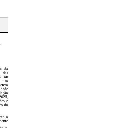
L
da da
l das
as ou
o uso
creto
idade
lação
2025,
ões e
tro do
ece o
cente