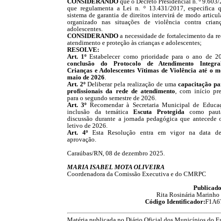
CONSIDERANDO
que o Decreto Presidencial n. º 9.603
que regulamenta a Lei n. º 13.431/2017, especifica 
sistema de garantia de direitos intervirá de modo articu
organizado nas situações de violência contra crian
adolescentes.
CONSIDERANDO
a necessidade de fortalecimento da re
atendimento e proteção às crianças e adolescentes;
RESOLVE:
Art. 1º
Estabelecer como prioridade para o ano de 2
conclusão do Protocolo de Atendimento Integr
Crianças e Adolescentes Vítimas de Violência até o m
maio de 2026
.
Art. 2º
Deliberar pela realização de uma
capacitação pa
profissionais da rede de atendimento
, com início pre
para o segundo semestre de 2026.
Art. 3º
Recomendar à Secretaria Municipal de Educa
inclusão da temática
Escuta Protegida
como paut
discussão durante a jornada pedagógica que antecede 
letivo de 2026.
Art. 4º
Esta Resolução entra em vigor na data d
aprovação.
Caraúbas/RN, 08 de dezembro 2025.
MARIA ISABEL MOTA OLIVEIRA
Coordenadora da Comissão Executiva e do CMRPC
Publicado
Rita Rosinária Marinho 
Código Identificador:
F1A6
Matéria publicada no Diário Oficial dos Municípios do E