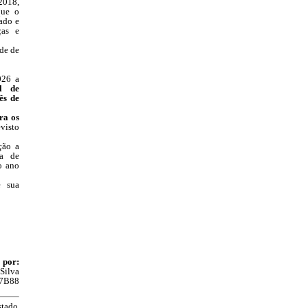
/2018,
que o
lado e
ças e
de de
026 a
al de
ês de
ra os
visto
ção a
a de
o ano
e sua
 por:
Silva
7B88
stado