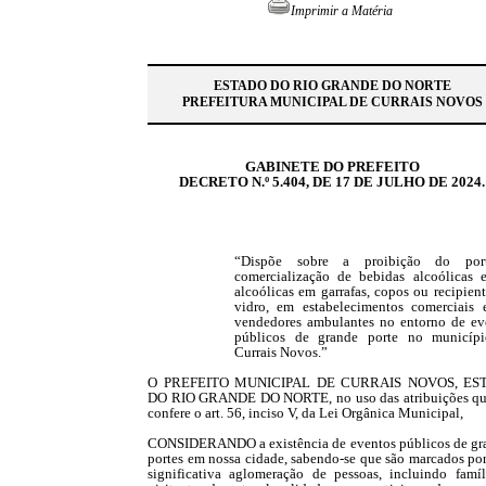
Imprimir a Matéria
ESTADO DO RIO GRANDE DO NORTE
PREFEITURA MUNICIPAL DE CURRAIS NOVOS
GABINETE DO PREFEITO
DECRETO N.º 5.404, DE 17 DE JULHO DE 2024.
“Dispõe sobre a proibição do por
comercialização de bebidas alcoólicas 
alcoólicas em garrafas, copos ou recipien
vidro, em estabelecimentos comerciais 
vendedores ambulantes no entorno de ev
públicos de grande porte no municíp
Currais Novos.”
O PREFEITO MUNICIPAL DE CURRAIS NOVOS, ES
DO RIO GRANDE DO NORTE, no uso das atribuições qu
confere o art. 56, inciso V, da Lei Orgânica Municipal,
CONSIDERANDO a existência de eventos públicos de gr
portes em nossa cidade, sabendo-se que são marcados po
significativa aglomeração de pessoas, incluindo famíl