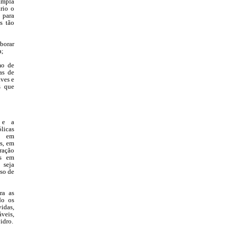
 ampla
rio o
 para
s tão
borar
a;
mo de
fas de
aves e
s que
e e a
licas
, em
s, em
ração
os em
 seja
sso de
ra as
do os
idas,
eis,
idro.