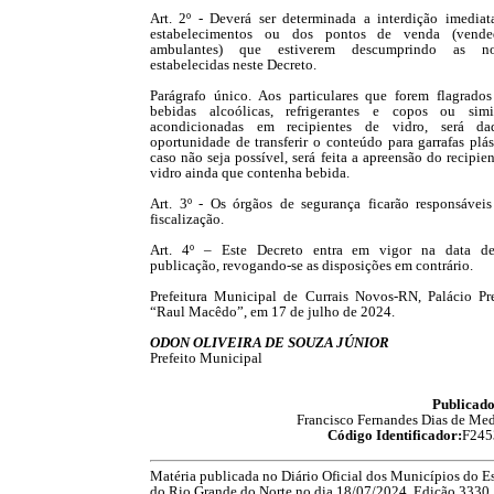
Art. 2º - Deverá ser determinada a interdição imediat
estabelecimentos ou dos pontos de venda (vende
ambulantes) que estiverem descumprindo as no
estabelecidas neste Decreto.
Parágrafo único. Aos particulares que forem flagrado
bebidas alcoólicas, refrigerantes e copos ou simil
acondicionadas em recipientes de vidro, será d
oportunidade de transferir o conteúdo para garrafas plás
caso não seja possível, será feita a apreensão do recipie
vidro ainda que contenha bebida.
Art. 3º - Os órgãos de segurança ficarão responsáveis
fiscalização.
Art. 4º – Este Decreto entra em vigor na data d
publicação, revogando-se as disposições em contrário.
Prefeitura Municipal de Currais Novos-RN, Palácio Pre
“Raul Macêdo”, em 17 de julho de 2024.
ODON OLIVEIRA DE SOUZA JÚNIOR
Prefeito Municipal
Publicado
Francisco Fernandes Dias de Med
Código Identificador:
F245
Matéria publicada no Diário Oficial dos Municípios do E
do Rio Grande do Norte no dia 18/07/2024. Edição 3330