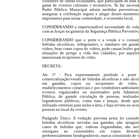
visitantes de outras localidades, que participam de uma
gama de eventos culturais e recreativos. Se faz necessá
Poder Público Municipal adotar medidas preventivas
assegurar a celebração segura e alegre destes momento
importantes para nossa comunidade, e economia local;
CONSIDERANDO a imprescindível necessidade de cola
com as forças na garantia da Segurança Pública Preventiv
CONSIDERANDO que o porte e a venda e o consu
bebidas alcoólicas, refrigerantes, e similares em garra
vidros, bem como copos de vidros, pode causar lesões gr
situações de perigo a vida dos cidadãos, por aquele
manuseiam recipientes de vidro;
DECRETA:
Art. 1º - Fica expressamente proibida o port
comercialização/venda de bebidas alcoólicas e não alcoó
em garrafas, copos ou recipientes de vidro
estabelecimentos comerciais e por vendedores ambulante
eventos organizados ou autorizados pela Administ
Pública, de grande circulação de pessoas, realizad
logradouros públicos, como ruas e praças, desde que
utilizado estrutura para isolar a área, e haja revista no ace
pessoas ao local do evento.
Parágrafo Único. A vedação prevista nesta lei conside
bebidas alcoólicas servidas nas garrafas, não atingin
casos de bebidas que, embora engarrafadas, são serv
entregues ao consumidor, em copos descartáv
preferencialmente biodegradáveis, nunca constituído de v