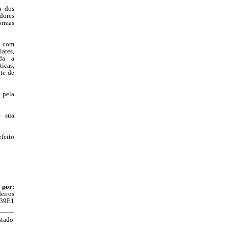
a dos
dores
rmas
s com
ares,
ada a
ticas,
nte de
 pela
e sua
feito
 por:
eiros
39E1
stado