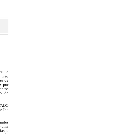
te e
e não
tes de
e por
entos
io de
TADO
e lhe
andes
r uma
ias e