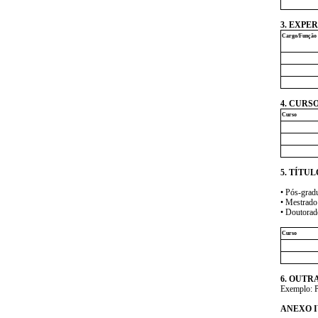
3. EXPERI
Cargo/Função
4. CURS
Curso
5. TÍTUL
• Pós-gradu
• Mestrado
• Doutorad
Curso
6. OUTR
Exemplo: Pa
ANEXO I