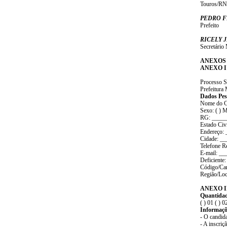
Touros/RN,
PEDRO F
Prefeito
RICELY
Secretário
ANEXOS 
ANEXO I
Processo S
Prefeitura
Dados Pes
Nome do Ca
Sexo: ( ) 
RG: _____
Estado Civi
Endereço:
Cidade: _
Telefone 
E-mail: _
Deficiente:
Código/Ca
Região/Lo
ANEXO 
Quantidad
( ) 01 ( ) 0
Informaçõ
- O candida
- A inscriç