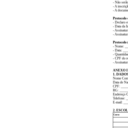
- Não serão
- A inscriç
- A docume
Protocolo 
- Declaro e
- Data da 
- Assinatu
- Assinatu
Protocolo
- Nome: _
- Data: __
- Quantida
- CPF do r
- Assinatu
ANEXO I
1. DADO
Nome Com
Data de N
CPF: ___
RG: ____
Endereço 
Telefone:
E-mail: _
2. ESCOLA
Curso