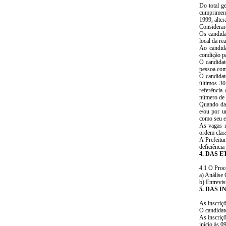
Do total g
cumpriment
1999, alte
Considerar-
Os candida
local da re
Ao candida
condição pa
O candidat
pessoa com 
O candidat
últimos 30
referência
número de 
Quando da 
e/ou por u
como seu e
As vagas r
ordem class
A Prefeitu
deficiência
4. DAS 
4.1 O Proce
a) Análise 
b) Entrevis
5. DAS 
As inscriçõ
O candidato
As inscriç
início às 0