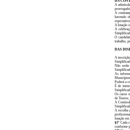
DA CON
A admissão
prorrogado 
A contrata
havendo ob
expectativa
A lotação 
A celebraç
Simplifica
O candidat
trabalho, p
DAS DIS
A inscrição
Simplifica
Não serão 
Simplifica
As informa
Municípios
Poderá a cr
É de intei
Simplificad
Os casos o
de Touros;
A Comissão
Simplifica
A escolha 
profission
lotação em 
§1º
Cada ca
conforme já