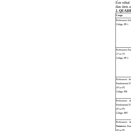
Este edita
dias úteis 
2. QUAD
Cargo
Professores Inf
Código: PP-1
Professores Fu
(1º ao 5º)
Código: PP-2
Professores d
Fundamental II
(6º ao 9º)
Código: PM
Professores 
Fundamental II
(6º ao 9º)
Código: PPT
Professores 
Natureza
-Fun
(6º ao 9º)