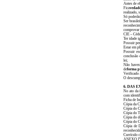
Antes de ef
Fica
vedad
realizado, s
Só poderão 
Ser brasile
reconhecim
comprovar r
CIE – Cédu
Ter idade i
Possuir per
Estar em pl
Possuir es
conclusão 
lei;
Não haverá
de
forma pr
Verificado 
O descumpr
6. DAS 
No ato da 
com identif
Ficha de I
Cópia da C
Cópia do C
Cópia do Tí
Cópia do d
Cópia do C
Cópia de D
reconhecid
Currículo 
ANEXO IV, 