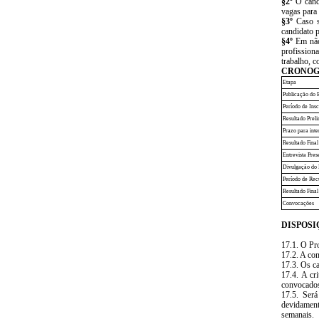
§2º
O candi
vagas para 
§3º
Caso se
candidato p
§4º
Em não 
profission
trabalho, c
CRONO
Etapa
Publicação do E
Período de Ins
Resultado Preli
Prazo para inte
Resultado Final
Entrevista Pres
Divulgação do R
Período de Recu
Resultado Fina
Convocações
DISPOSI
17.1. O Pr
17.2. A con
17.3. Os c
17.4. A cr
convocados
17.5. Será
devidamente
semanais.