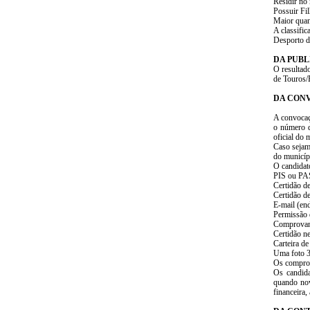
Residir no
Possuir Fil
Maior quan
A classific
Desporto d
DA PUBL
O resultad
de Touros/
DA CON
A convocaç
o número d
oficial do
Caso sejam 
do municíp
O candidat
PIS ou PAS
Certidão d
Certidão d
E-mail (end
Permissão 
Comprovant
Certidão ne
Carteira d
Uma foto 3
Os comprov
Os candida
quando nov
financeira,