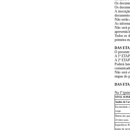
Os documen
Os documen
A inscriçã
documento e
Não serão a
As informaç
Não será p
apresentá-
Todos os do
primeira e
DAS ETA
O presente
A 1º ETAPA 
A 2º ETAPA 
Poderá hav
comunicado
Não será e
etapas do 
DAS ETA
Na 1ª (prim
NÍVEL SUPE
Análise do Cur
Escolaridade c
cargo.
Síntese das qua
10 (dez) anos.
Experiência Pr
tempo de servi