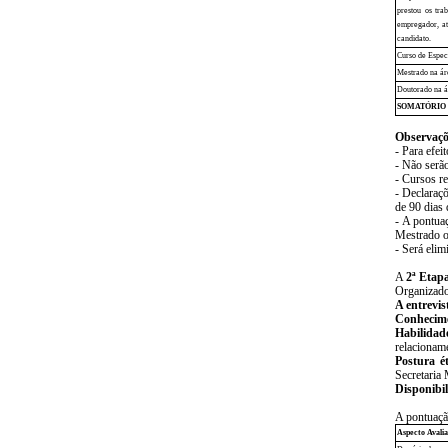
prestou os tra
empregador, at
candidato.
Curso de Espec
Mestrado na ár
Doutorado na á
SOMATÓRIO
Observaçõ
- Para efei
- Não serã
- Cursos re
- Declaraç
de 90 dias 
- A pontua
Mestrado ou
- Será elim
A
2ª Etapa
Organizador
A entrevis
Conhecimen
Habilidad
relacioname
Postura ét
Secretaria
Disponibi
A pontuaçã
Aspecto Avali