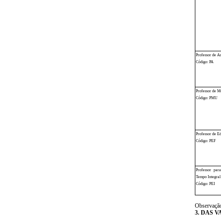
Professor de Ar
Código: PA
Professor de M
Código: PMU
Professor de E
Código: PEF
Professor pa
Tempo Integral
Código: PEI
Observação:
3. DAS 