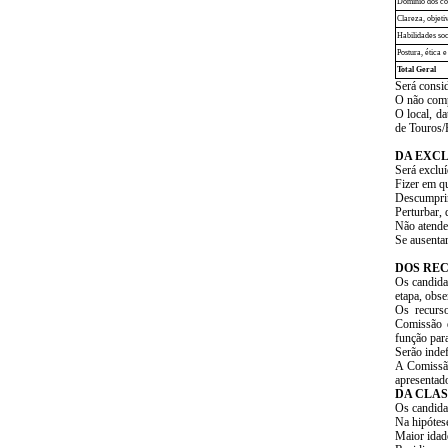
Domínio dos co
Clareza, objet
Habilidades so
Postura, ética
Total Geral
Será consi
O não comp
O local, da
de Touros/R
DA EXC
Será exclu
Fizer em q
Descumprir 
Perturbar,
Não atende
Se ausentar
DOS RE
Os candidat
etapa, obs
Os recurso
Comissão d
função para
Serão indef
A Comissão
apresentado
DA CLAS
Os candida
Na hipótese
Maior idad