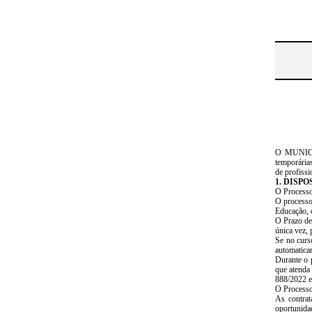
O MUNICIP
temporárias
de profissi
1. DISP
O Processo
O processo
Educação, 
O Prazo de
única vez, 
Se no curso
automatica
Durante o 
que atenda
888/2022 e 
O Processo 
As contrat
oportunida