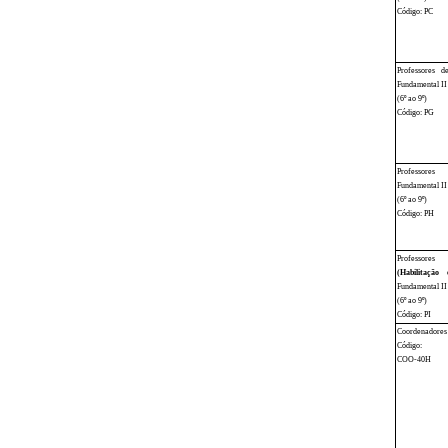
Código: PC
Professores 
Fundamental II
(6º ao 9º)
Código: PG
Professor
Fundamental II
(6º ao 9º)
Código: PH
Professo
(Habilitação
Fundamental II
(6º ao 9º)
Código: PI
Coordenadores
Código:
COO-40H