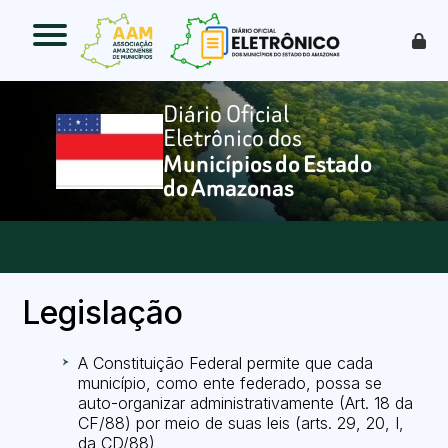
O que é
Como funciona
Benefícios
Legislação
O Que Pode Ser Publicado
Faça sua Adesão
Legislação
A Constituição Federal permite que cada
município, como ente federado, possa se
auto-organizar administrativamente (Art. 18 da
CF/88) por meio de suas leis (arts. 29, 20, I,
da CD/88)