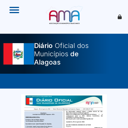
O que é
Como funciona
Benefícios
Legislação
O Que Pode Ser Publicado
Diário
Oficial dos
Faça sua Adesão
Municípios