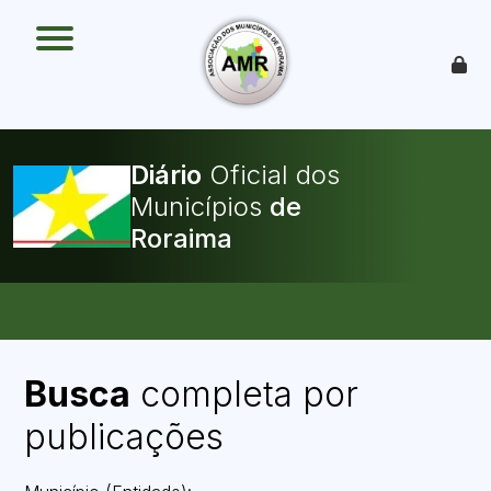
O que é
Como funciona
Benefícios
Legislação
O Que Pode Ser Publicado
Diário
Oficial dos
Faça sua Adesão
Municípios
Busca
completa por
publicações