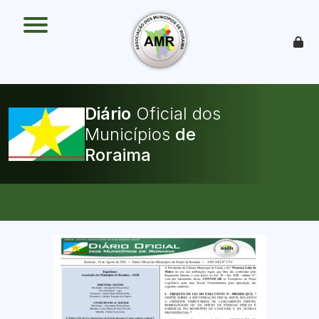
O que é
Como funciona
Benefícios
Legislação
O Que Pode Ser Publicado
Diário
Oficial dos
Faça sua Adesão
Municípios