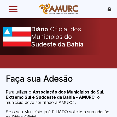
O que é
Como funciona
Diário
Oficial dos
Benefícios
Legislação
Municípios
O Que Pode Ser Publicado
Faça sua Adesão
Faça sua Adesão
Para utilizar o
Associação dos Municípios do Sul,
Extremo Sul e Sudoeste da Bahia - AMURC
, o
município deve ser filiado à AMURC .
Se o seu Município já é FILIADO solicite a sua adesão