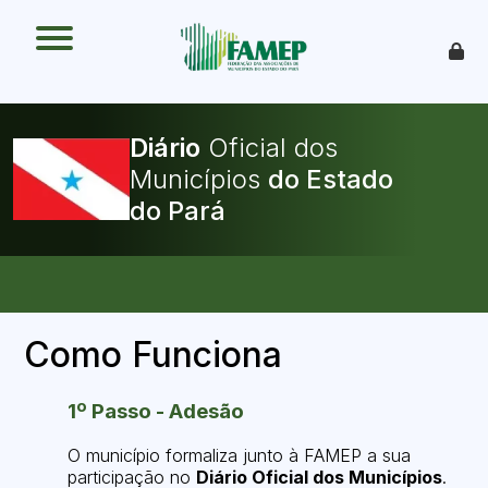
O que é
Como funciona
Benefícios
Legislação
Diário
Oficial dos
O Que Pode Ser Publicado
Municípios
Faça sua Adesão
Como Funciona
1º Passo - Adesão
O município formaliza junto à FAMEP a sua
participação no
Diário Oficial dos Municípios
.