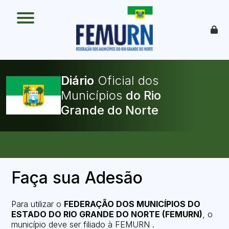
O que é
Como funciona
Benefícios
Legislação
O Que Pode Ser Publicado
Diário
Oficial dos
Faça sua Adesão
Municípios
Faça sua Adesão
Para utilizar o
FEDERAÇÃO DOS MUNICÍPIOS DO
ESTADO DO RIO GRANDE DO NORTE (FEMURN)
, o
município deve ser filiado à FEMURN .