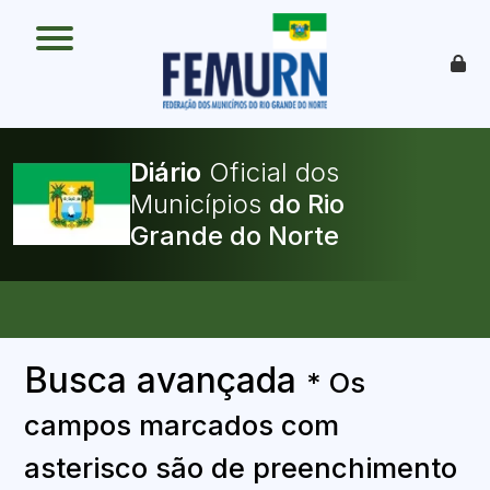
O que é
Como funciona
Benefícios
Legislação
O Que Pode Ser Publicado
Diário
Oficial dos
Faça sua Adesão
Municípios
Busca avançada
* Os
campos marcados com
asterisco são de preenchimento