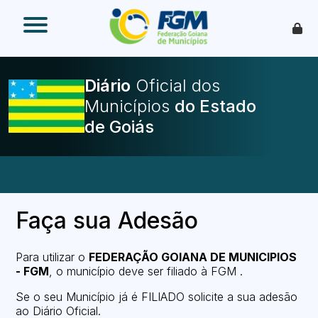
O que é
Como funciona
Benefícios
Diário
Oficial dos
Legislação
Municípios
O Que Pode Ser Publicado
Faça sua Adesão
Faça sua Adesão
Para utilizar o
FEDERAÇÃO GOIANA DE MUNICIPIOS
- FGM
, o município deve ser filiado à FGM .
Se o seu Município já é FILIADO solicite a sua adesão
ao Diário Oficial.