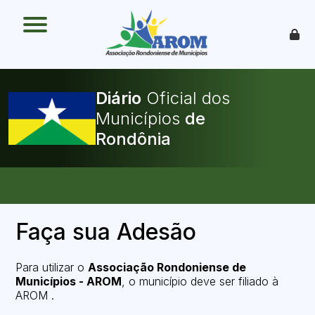
O que é
Como funciona
Benefícios
Legislação
Diário
Oficial dos
O Que Pode Ser Publicado
Municípios
Faça sua Adesão
Faça sua Adesão
Para utilizar o
Associação Rondoniense de
Municípios - AROM
, o município deve ser filiado à
AROM .