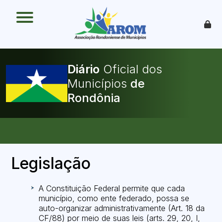
O que é
Como funciona
Benefícios
Legislação
Diário
Oficial dos
O Que Pode Ser Publicado
Municípios
Faça sua Adesão
Legislação
A Constituição Federal permite que cada
município, como ente federado, possa se
auto-organizar administrativamente (Art. 18 da
CF/88) por meio de suas leis (arts. 29, 20, I,