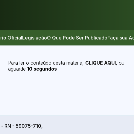
rio Oficial
Legislação
O Que Pode Ser Publicado
Faça sua A
Para ler o conteúdo desta matéria,
CLIQUE AQUI
, ou
aguarde
10 segundos
l - RN - 59075-710,